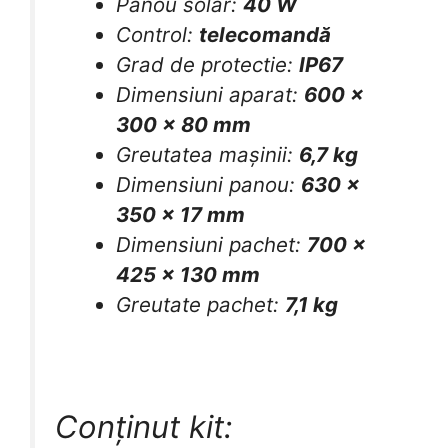
Panou solar:
40 W
Control:
telecomandă
Grad de protectie:
IP67
Dimensiuni aparat:
600 x
300 x 80 mm
Greutatea mașinii:
6,7 kg
Dimensiuni panou:
630 x
350 x 17 mm
Dimensiuni pachet:
700 x
425 x 130 mm
Greutate pachet:
7,1 kg
Conținut kit: