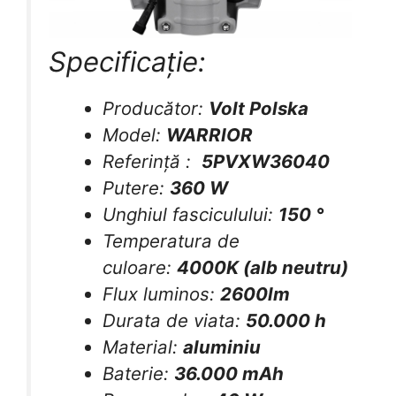
Specificație:
Producător:
Volt Polska
Model:
WARRIOR
Referință :
5PVXW36040
Putere:
360 W
Unghiul fasciculului:
150 °
Temperatura de
culoare:
4000K (alb neutru)
Flux luminos:
2600lm
Durata de viata:
50.000 h
Material:
aluminiu
Baterie:
36.000 mAh