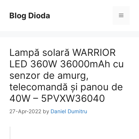
Skip
to
Blog Dioda
Menu
content
Lampă solară WARRIOR
LED 360W 36000mAh cu
senzor de amurg,
telecomandă și panou de
40W – 5PVXW36040
27-Apr-2022
by
Daniel Dumitru