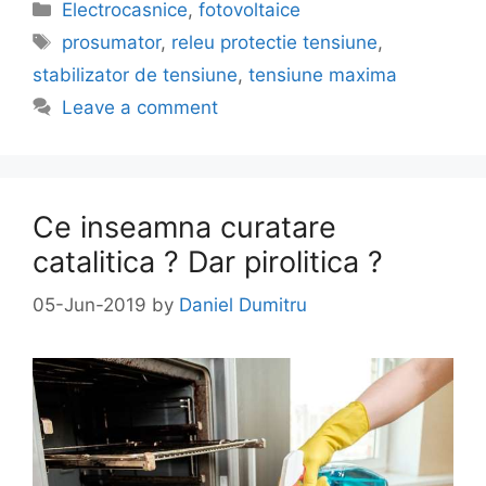
Categories
Electrocasnice
,
fotovoltaice
Tags
prosumator
,
releu protectie tensiune
,
stabilizator de tensiune
,
tensiune maxima
Leave a comment
Ce inseamna curatare
catalitica ? Dar pirolitica ?
05-Jun-2019
by
Daniel Dumitru