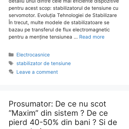
detaliu unul dintre cele mai eficiente dispozitive
pentru acest scop: stabilizatorul de tensiune cu
servomotor. Evoluția Tehnologiei de Stabilizare
În trecut, multe modele de stabilizatoare se
bazau pe transferul de flux electromagnetic
pentru a menține tensiunea …
Read more
Categories
Electrocasnice
Tags
stabilizator de tensiune
Leave a comment
Prosumator: De ce nu scot
“Maxim” din sistem ? De ce
pierd 40-50% din bani ? Si de