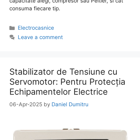
capacitate alegi, compresor sau Peltier, si cat
consuma fiecare tip.
Categories
Electrocasnice
Leave a comment
Stabilizator de Tensiune cu
Servomotor: Pentru Protecția
Echipamentelor Electrice
06-Apr-2025
by
Daniel Dumitru