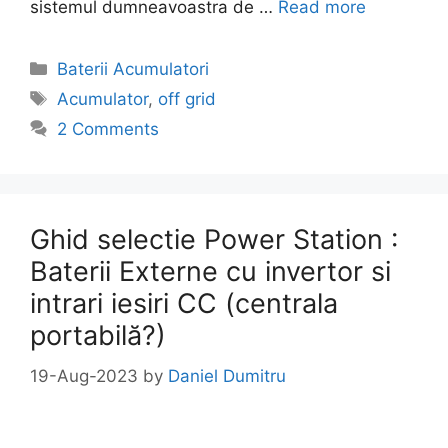
sistemul dumneavoastra de …
Read more
Categories
Baterii Acumulatori
Tags
Acumulator
,
off grid
2 Comments
Ghid selectie Power Station :
Baterii Externe cu invertor si
intrari iesiri CC (centrala
portabilă?)
19-Aug-2023
by
Daniel Dumitru