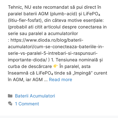
Tehnic, NU este recomandat să pui direct în
paralel baterii AGM (plumb-acid) și LiFePO₄
(litiu-fier-fosfat), din câteva motive esențiale:
(probabil ati citit articolul despre conectarea in
serie sau paralel a acumulatorilor
: https://www.dioda.ro/blog/baterii-
acumulatori/cum-se-conecteaza-bateriile-in-
serie-vs-paralel-5-intrebari-si-raspunsuri-
importante-dioda/ ) 1. Tensiunea nominală și
curba de descărcare
În paralel, asta
înseamnă că LiFePO₄ tinde să „împingă” curent
în AGM, iar AGM …
Read more
Categories
Baterii Acumulatori
1 Comment