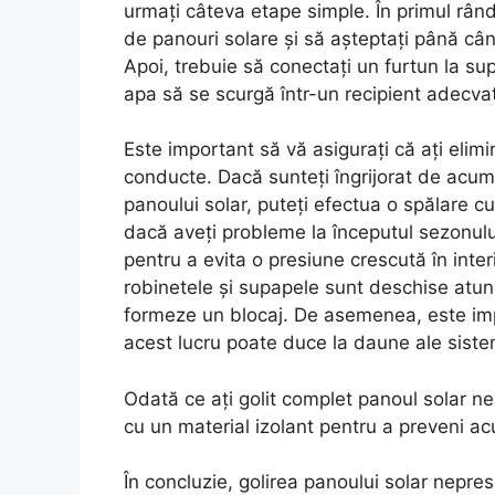
urmați câteva etape simple. În primul rând
de panouri solare și să așteptați până când
Apoi, trebuie să conectați un furtun la su
apa să se scurgă într-un recipient adecvat
Este important să vă asigurați că ați elimi
conducte. Dacă sunteți îngrijorat de acumu
panoului solar, puteți efectua o spălare cu
dacă aveți probleme la începutul sezonului 
pentru a evita o presiune crescută în inter
robinetele și supapele sunt deschise atunc
formeze un blocaj. De asemenea, este imp
acest lucru poate duce la daune ale siste
Odată ce ați golit complet panoul solar nep
cu un material izolant pentru a preveni ac
În concluzie, golirea panoului solar nepres