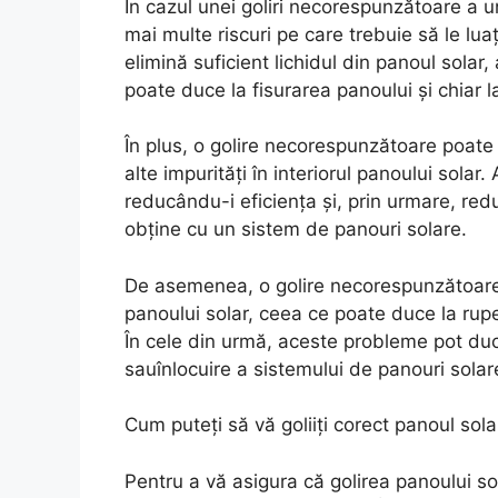
În cazul unei goliri necorespunzătoare a un
mai multe riscuri pe care trebuie să le lua
elimină suficient lichidul din panoul solar
poate duce la fisurarea panoului și chiar 
În plus, o golire necorespunzătoare poat
alte impurități în interiorul panoului sola
reducându-i eficiența și, prin urmare, re
obține cu un sistem de panouri solare.
De asemenea, o golire necorespunzătoare p
panoului solar, ceea ce poate duce la rupe
În cele din urmă, aceste probleme pot duc
sauînlocuire a sistemului de panouri solar
Cum puteți să vă goliiți corect panoul solar
Pentru a vă asigura că golirea panoului so