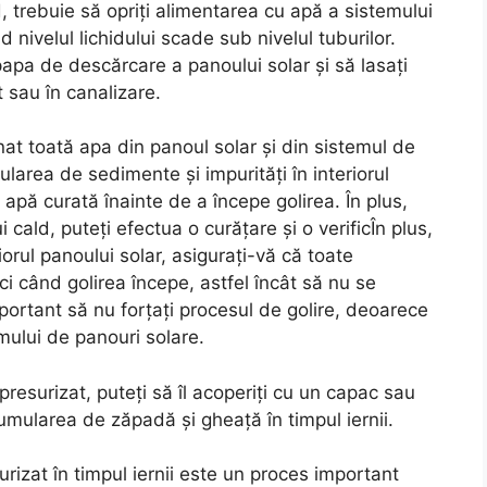
, trebuie să opriți alimentarea cu apă a sistemului
 nivelul lichidului scade sub nivelul tuburilor.
papa de descărcare a panoului solar și să lasați
 sau în canalizare.
nat toată apa din panoul solar și din sistemul de
larea de sedimente și impurități în interiorul
 apă curată înainte de a începe golirea. În plus,
cald, puteți efectua o curățare și o verificÎn plus,
iorul panoului solar, asigurați-vă că toate
i când golirea începe, astfel încât să nu se
ortant să nu forțați procesul de golire, deoarece
mului de panouri solare.
resurizat, puteți să îl acoperiți cu un capac sau
umularea de zăpadă și gheață în timpul iernii.
urizat în timpul iernii este un proces important