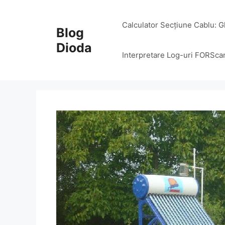
Skip
to
Calculator Secțiune Cablu: G
Blog
content
Dioda
Interpretare Log-uri FORSca