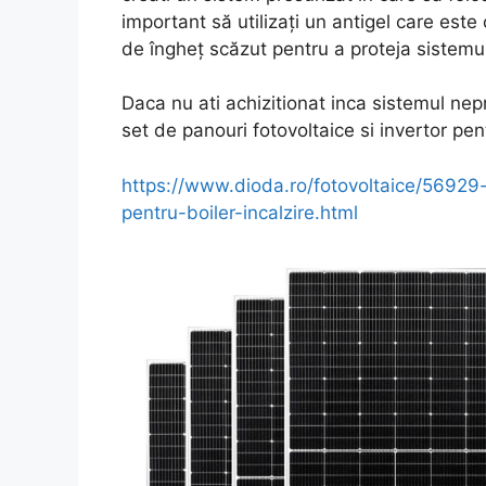
important să utilizați un antigel care este
de îngheț scăzut pentru a proteja sistemul
Daca nu ati achizitionat inca sistemul ne
set de panouri fotovoltaice si invertor pent
https://www.dioda.ro/fotovoltaice/56929
pentru-boiler-incalzire.html