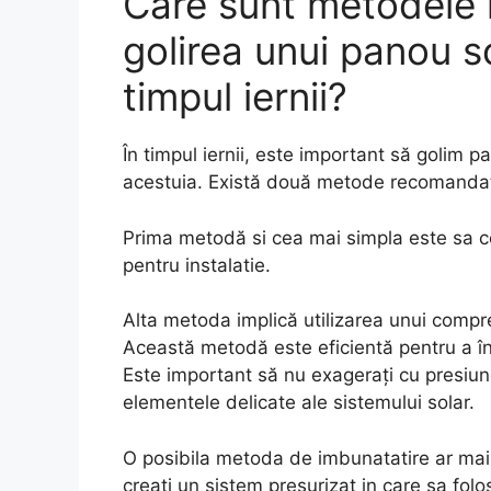
Care sunt metodele
golirea unui panou s
timpul iernii?
În timpul iernii, este important să golim p
acestuia. Există două metode recomandate
Prima metodă si cea mai simpla este sa co
pentru instalatie.
Alta metoda implică utilizarea unui compre
Această metodă este eficientă pentru a înd
Este important să nu exagerați cu presiun
elementele delicate ale sistemului solar.
O posibila metoda de imbunatatire ar mai fi
creati un sistem presurizat in care sa folo