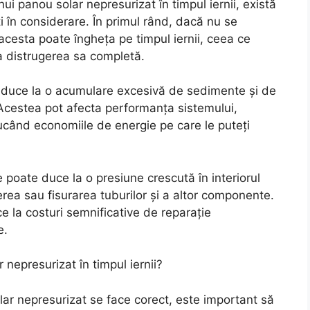
ui panou solar nepresurizat în timpul iernii, există
ți în considerare. În primul rând, dacă nu se
, acesta poate îngheța pe timpul iernii, ceea ce
la distrugerea sa completă.
e duce la o acumulare excesivă de sedimente și de
r. Acestea pot afecta performanța sistemului,
ducând economiile de energie pe care le puteți
oate duce la o presiune crescută în interiorul
rea sau fisurarea tuburilor și a altor componente.
e la costuri semnificative de reparație
e.
 nepresurizat în timpul iernii?
lar nepresurizat se face corect, este important să