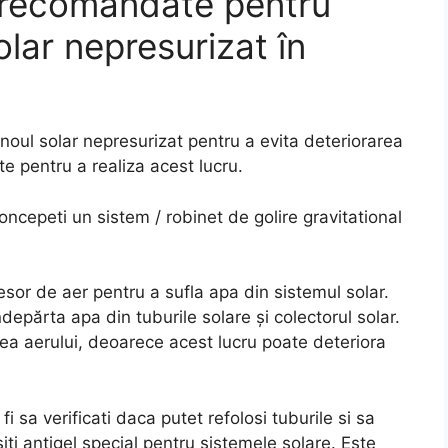
 recomandate pentru
olar nepresurizat în
anoul solar nepresurizat pentru a evita deteriorarea
 pentru a realiza acest lucru.
ncepeti un sistem / robinet de golire gravitational
sor de aer pentru a sufla apa din sistemul solar.
epărta apa din tuburile solare și colectorul solar.
ea aerului, deoarece acest lucru poate deteriora
 sa verificati daca putet refolosi tuburile si sa
siti antigel special pentru sistemele solare. Este