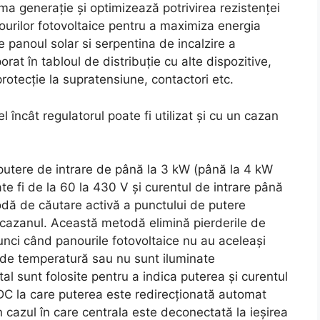
a generație și optimizează potrivirea rezistenței
nourilor fotovoltaice pentru a maximiza energia
e panoul solar si serpentina de incalzire a
orat în tabloul de distribuție cu alte dispozitive,
rotecție la supratensiune, contactori etc.
l încât regulatorul poate fi utilizat și cu un cazan
 putere de intrare de până la 3 kW (până la 4 kW
te fi de la 60 la 430 V și curentul de intrare până
odă de căutare activă a punctului de putere
azanul. Această metodă elimină pierderile de
ci când panourile fotovoltaice nu au aceleași
i de temperatură sau nu sunt iluminate
al sunt folosite pentru a indica puterea și curentul
 DC la care puterea este redirecționată automat
în cazul în care centrala este deconectată la ieșirea