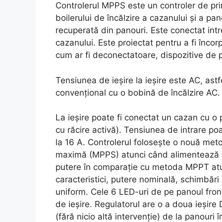
Controlerul MPPS este un controler de prim
boilerului de încălzire a cazanului și a pa
recuperată din panouri. Este conectat intr
cazanului. Este proiectat pentru a fi încorp
cum ar fi deconectatoare, dispozitive de p
Tensiunea de ieșire la ieșire este AC, astfe
convențional cu o bobină de încălzire AC.
La ieșire poate fi conectat un cazan cu o
cu răcire activă). Tensiunea de intrare poa
la 16 A. Controlerul folosește o nouă met
maximă (MPPS) atunci când alimentează c
putere în comparație cu metoda MPPT atun
caracteristici, putere nominală, schimbăr
uniform. Cele 6 LED-uri de pe panoul front
de ieșire. Regulatorul are o a doua ieșire
(fără nicio altă intervenție) de la panouri 