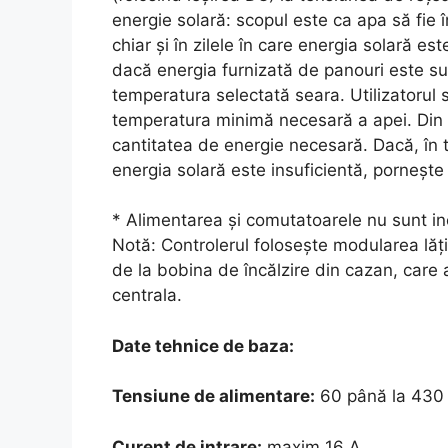
energie solară: scopul este ca apa să fie 
chiar și în zilele în care energia solară es
dacă energia furnizată de panouri este suf
temperatura selectată seara. Utilizatorul 
temperatura minimă necesară a apei. Din v
cantitatea de energie necesară. Dacă, în t
energia solară este insuficientă, pornește
* Alimentarea și comutatoarele nu sunt inc
Notă: Controlerul folosește modularea lăț
de la bobina de încălzire din cazan, care a
centrala.
Date tehnice de baza:
Tensiune de alimentare:
60 până la 430
Curent de intrare:
maxim 16 A