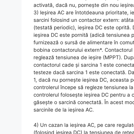
activată, dacă nu, pornește din nou ieșire
3) Ieșirea AC are întotdeauna prioritate, 
sarcini folosind un contactor extern: atâta
(testată periodic), ieșirea DC este oprită
ieșirea DC este pornită (adică tensiunea 
furnizează o sursă de alimentare în comu
bobina contactorului extern*. Contactorul c
reglează tensiunea de ieșire (MPPT). După 
contactorul cade și sarcina 1 este conecta
testeze dacă sarcina 1 este conectată. Da
1, dacă nu pornește ieșirea DC, aceasta p
controlerul începe să regleze tensiunea la
controlerul folosește ieșirea DC pentru a 
găsește o sarcină conectată. În acest mod
sarcinile de la ieșirea AC.
4) Un cazan la ieșirea AC, pe care regula
(folosind ieșirea DC) la tensiunea de rețe