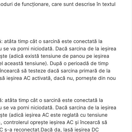
oduri de funcționare, care sunt descrise în textul
ă: atâta timp cât o sarcină este conectată la
u se va porni niciodată. Dacă sarcina de la ieșirea
ște (adică există tensiune de panou pe ieșirea
fel această tensiune). După o perioadă de timp
i încearcă să testeze dacă sarcina primară de la
asă ieșirea AC activată, dacă nu, pornește din nou
ă: atâta timp cât o sarcină este conectată la
u se va porni niciodată. Dacă sarcina de la ieșirea
te (adică ieșirea AC este reglată cu tensiune
 controlerul oprește ieșirea AC și încearcă să
C s-a reconectat.Dacă da, lasă ieșirea DC