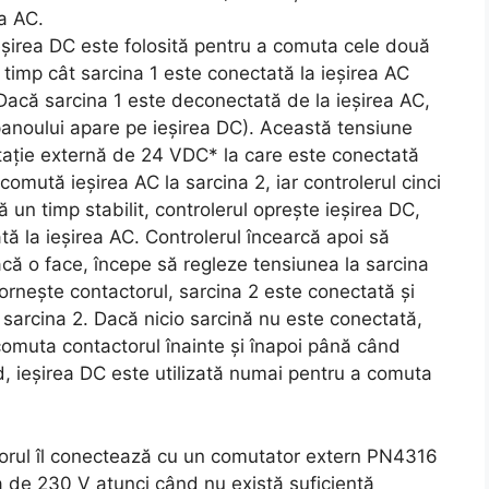
a AC.
ieșirea DC este folosită pentru a comuta cele două
 timp cât sarcina 1 este conectată la ieșirea AC
. Dacă sarcina 1 este deconectată de la ieșirea AC,
panoului apare pe ieșirea DC). Această tensiune
tație externă de 24 VDC* la care este conectată
omută ieșirea AC la sarcina 2, iar controlerul cinci
un timp stabilit, controlerul oprește ieșirea DC,
tă la ieșirea AC. Controlerul încearcă apoi să
că o face, începe să regleze tensiunea la sarcina
ornește contactorul, sarcina 2 este conectată și
 sarcina 2. Dacă nicio sarcină nu este conectată,
comuta contactorul înainte și înapoi până când
, ieșirea DC este utilizată numai pentru a comuta
torul îl conectează cu un comutator extern PN4316
a de 230 V atunci când nu există suficientă