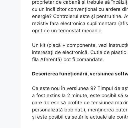
proprietar de cabană și trebuie să încălziț
cu un încălzitor convențional cu ardere dir
energie? Controlerul este și pentru tine. A
rezistiv fara electronica suplimentara (afis
oprit de un termostat mecanic.
Un kit (placă + componente, vezi instrucți
interesați de electronică. Cutie de plastic 
fila Aferentă) pot fi comandate.
Descrierea funcționării, versiunea soft
Ce este nou în versiunea 9? Timpul de așt
a fost extins la 2 minute, este posibil să 
care doresc să profite de tensiunea maxim
personalizată bobinat.), menținerea puteri
și este posibil ca setările actuale ale cont