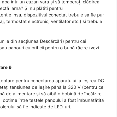
i apa într-un cazan vara și să temperați clădirea
ectă iarna? Și nu plătiți pentru
tentie insa, dispozitivul conectat trebuie sa fie pur
aj, termostat electronic, ventilator etc.) si trebuie
unile din secțiunea Descărcări) pentru cei
sau panouri cu orificii pentru o bună răcire (vezi
ware 9
eptare pentru conectarea aparatului la ieșirea DC
setați tensiunea de ieșire până la 320 V (pentru cei
ă de alimentare și să aibă o bobină de încălzire
i optime între testele panoului a fost îmbunătățită
rolerului să fie indicate de LED-uri.