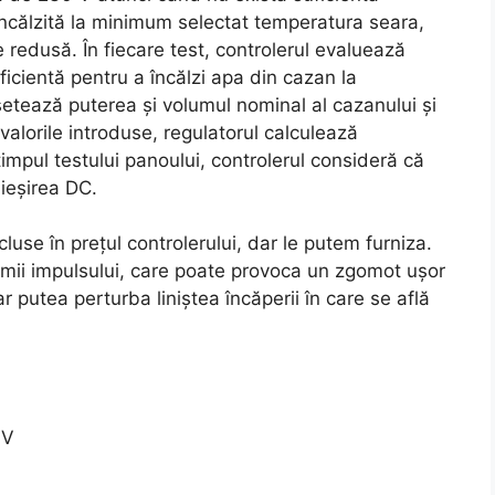
încălzită la minimum selectat temperatura seara,
te redusă. În fiecare test, controlerul evaluează
icientă pentru a încălzi apa din cazan la
setează puterea și volumul nominal al cazanului și
alorile introduse, regulatorul calculează
impul testului panoului, controlerul consideră că
 ieșirea DC.
luse în prețul controlerului, dar le putem furniza.
imii impulsului, care poate provoca un zgomot ușor
r putea perturba liniștea încăperii în care se află
 V