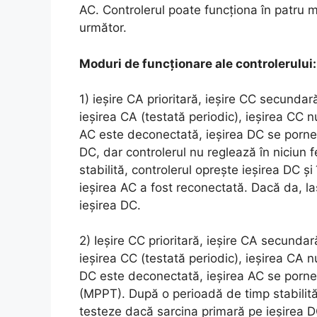
AC. Controlerul poate funcționa în patru m
următor.
Moduri de funcționare ale controlerului:
1) ieșire CA prioritară, ieșire CC secundar
ieșirea CA (testată periodic), ieșirea CC n
AC este deconectată, ieșirea DC se porne
DC, dar controlerul nu reglează în niciun 
stabilită, controlerul oprește ieșirea DC ș
ieșirea AC a fost reconectată. Dacă da, l
ieșirea DC.
2) Ieșire CC prioritară, ieșire CA secundar
ieșirea CC (testată periodic), ieșirea CA n
DC este deconectată, ieșirea AC se porneș
(MPPT). După o perioadă de timp stabilită,
testeze dacă sarcina primară pe ieșirea D