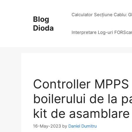
Skip
to
Calculator Secțiune Cablu: G
Blog
content
Dioda
Interpretare Log-uri FORSca
Controller MPPS 
boilerului de la p
kit de asamblare
16-May-2023
by
Daniel Dumitru