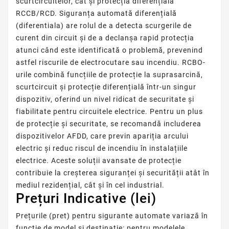
scurtcircuitelor, cât și protecția diferențială
RCCB/RCD. Siguranța automată diferențială
(diferentiala) are rolul de a detecta scurgerile de
curent din circuit și de a declanșa rapid protecția
atunci când este identificată o problemă, prevenind
astfel riscurile de electrocutare sau incendiu. RCBO-
urile combină funcțiile de protecție la suprasarcină,
scurtcircuit și protecție diferențială într-un singur
dispozitiv, oferind un nivel ridicat de securitate și
fiabilitate pentru circuitele electrice. Pentru un plus
de protecție și securitate, se recomandă includerea
dispozitivelor AFDD, care previn apariția arcului
electric și reduc riscul de incendiu în instalațiile
electrice. Aceste soluții avansate de protecție
contribuie la creșterea siguranței și securității atât în
mediul rezidențial, cât și în cel industrial.
Prețuri Indicative (lei)
Prețurile (pret) pentru sigurante automate variază în
funcție de model și destinație: pentru modelele