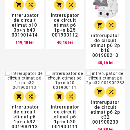




intrerupator
intrerupator
de circuit
de circuit


etimat p10
etimat p6
3p+n b40
1p+n b25
001901414
001900112
intrerupator
de circuit
Pret
Pret
119,48 lei
40,16 lei
etimat p6 2p
b16
001900210
Pret
40,16 lei
Nou
Nou
Nou






intrerupator
intrerupator
intrerupator
de circuit
de circuit
de circuit
etimat p6 2p
etimat p6
etimat p6
c32
1p+n b32
1p+n b20
001900233
001900113
001900111
Pret
44,88 lei