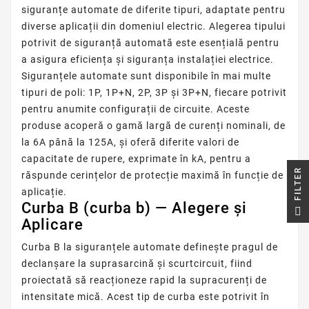
siguranțe automate de diferite tipuri, adaptate pentru
diverse aplicații din domeniul electric. Alegerea tipului
potrivit de siguranță automată este esențială pentru
a asigura eficiența și siguranța instalației electrice.
Siguranțele automate sunt disponibile în mai multe
tipuri de poli: 1P, 1P+N, 2P, 3P și 3P+N, fiecare potrivit
pentru anumite configurații de circuite. Aceste
produse acoperă o gamă largă de curenți nominali, de
la 6A până la 125A, și oferă diferite valori de
capacitate de rupere, exprimate în kA, pentru a
R
răspunde cerințelor de protecție maximă în funcție de
aplicație.
Curba B (curba b) — Alegere și
F
I
L
T
E
Aplicare
Curba B la siguranțele automate definește pragul de
declanșare la suprasarcină și scurtcircuit, fiind
proiectată să reacționeze rapid la supracurenți de
intensitate mică. Acest tip de curba este potrivit în