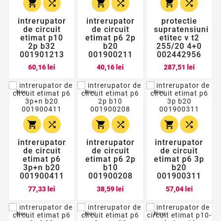






intrerupator
intrerupator
protectie
de circuit
de circuit
supratensiuni
etimat p10
etimat p6 2p
etitec v t2
2p b32
b20
255/20 4+0
001901213
001900211
002442956
Pret
Pret
Pret
60,16 lei
40,16 lei
287,51 lei
Nou
Nou
Nou






intrerupator
intrerupator
intrerupator
de circuit
de circuit
de circuit
etimat p6
etimat p6 2p
etimat p6 3p
3p+n b20
b10
b20
001900411
001900208
001900311
Pret
Pret
Pret
77,33 lei
38,59 lei
57,04 lei
Nou
Nou
Nou