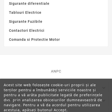
Sigurante diferentiale
Tablouri Electrice
Sigurante Fuzibile
Contactori Electrici
Comanda si Protectie Motor
ANPC
Acest site web folosește cookie-uri proprii și ale

Informatiile Magazinului
terților pentru a îmbunătăți serviciile noastre și
pentru a vă arăta publicitate legată de preferințele
dvs. prin analizarea obiceiurilor dumneavoastră de

Categorii
navigare. Pentru a vă da acordul pentru utilizarea
acestuia, apăsați butonul Accept.