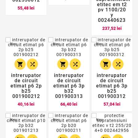
etitec em t2
Pret
55,48 lei
pv 1100/20
y
002440623
Pret
237,52 lei
Nou
Nou
Nou






intrerupator
intrerupator
intrerupator
de circuit
de circuit
de circuit
etimat p6 2p
etimat p6 3p
etimat p6 3p
b25
b32
b25
001900212
001900313
001900312
Pret
Pret
Pret
40,16 lei
66,40 lei
57,04 lei
Nou
Nou
Nou