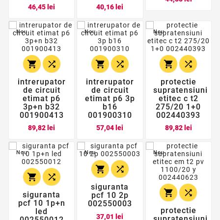
Pret
Pret
46,45 lei
40,16 lei
Nou
Nou
Nou






intrerupator
intrerupator
protectie
de circuit
de circuit
supratensiuni
etimat p6
etimat p6 3p
etitec c t2
3p+n b32
b16
275/20 1+0
001900413
001900310
002440393
Pret
Pret
Pret
89,82 lei
57,04 lei
89,82 lei
Nou
Nou
Nou




siguranta


siguranta
pcf 10 2p
pcf 10 1p+n
002550003
protectie
led
Pret
37,01 lei
supratensiuni
002550012