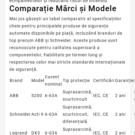
echipamentelor și reducând riscul de incendiu.
Comparație Mărci și Modele
Mai jos găsești un tabel comparativ al specificațiilor
cheie pentru principalele produse de siguranțe
automate disponibile pe piață, incluzând branduri de
top precum ABB și Schneider. Aceste produse sunt
recunoscute pentru calitatea superioară a
componentelor, fiabilitate pe termen lung și
respectarea celor mai stricte standarde internaționale
de siguranță.
Curent
Brand
Model
Tip protecție
Certificări
Garanție
nominal
Suprasarcină,
ABB
S200
6-63A
IEC, CE
2 ani
scurtcircuit
Suprasarcină,
Schneider
Acti 9
6-63A
scurtcircuit,
IEC, CE
2 ani
diferențială
Suprasarcină,
Legrand
DX3
6-63A
IEC, CE
2 ani