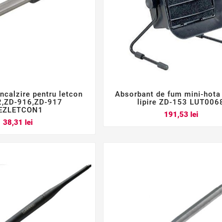
ncalzire pentru letcon
Absorbant de fum mini-hota






2,ZD-916,ZD-917
lipire ZD-153 LUT006
EZLETCON1
Pret
191,53 lei
Pret
38,31 lei