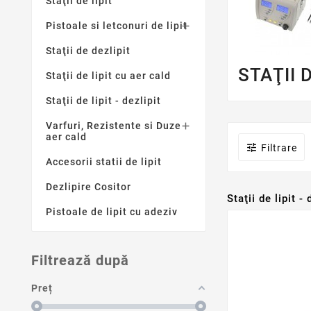
Staţii de lipit
Pistoale si letconuri de lipit

Staţii de dezlipit
STAŢII D
Staţii de lipit cu aer cald
Staţii de lipit - dezlipit
Varfuri, Rezistente si Duze

aer cald

Filtrare
Accesorii statii de lipit
Dezlipire Cositor
Staţii de lipit -
Pistoale de lipit cu adeziv
Filtrează după
Preț