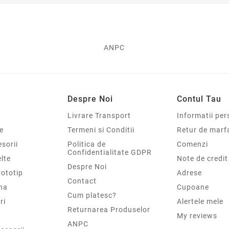
ANPC
Despre Noi
Contul Tau
Livrare Transport
Informatii per
e
Termeni si Conditii
Retur de marf
sorii
Politica de
Comenzi
Confidentialitate GDPR
elte
Note de credit
Despre Noi
rototip
Adrese
Contact
na
Cupoane
Cum platesc?
ri
Alertele mele
Returnarea Produselor
My reviews
ANPC