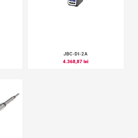
JBC-DI-2A



Pret
4.368,87 lei