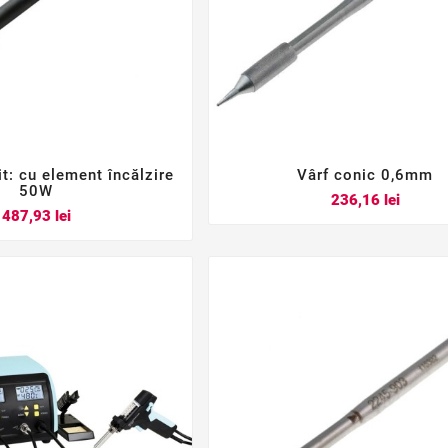
it: cu element încălzire
Vârf conic 0,6mm






50W
Pret
236,16 lei
Pret
487,93 lei