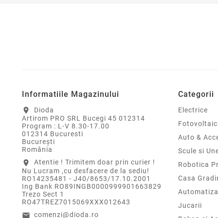
Informatiile Magazinului
Categorii
Dioda
Electrice
location_on
Artirom PRO SRL Bucegi 45 012314
Fotovoltaic
Program : L-V 8.30-17.00
012314 Bucuresti
Auto & Acce
Bucureşti
România
Scule si Un
Atentie ! Trimitem doar prin curier !
location_on
Robotica P
Nu Lucram ,cu desfacere de la sediu!
Casa Gradi
RO14235481 - J40/8653/17.10.2001
Ing Bank RO89INGB0000999901663829
Automatiza
Trezo Sect 1
RO47TREZ7015069XXX012643
Jucarii
comenzi@dioda.ro
email