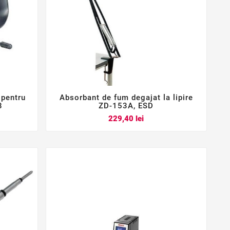
 pentru
Absorbant de fum degajat la lipire



8
ZD-153A, ESD
Pret
229,40 lei