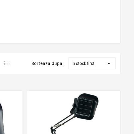

Sorteaza dupa:
In stock first