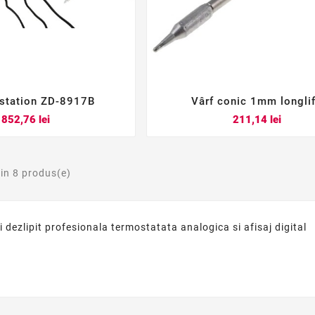
station ZD-8917B
Vârf conic 1mm longli






Pret
Pret
852,76 lei
211,14 lei
din 8 produs(e)
 si dezlipit profesionala termostatata analogica si afisaj digital