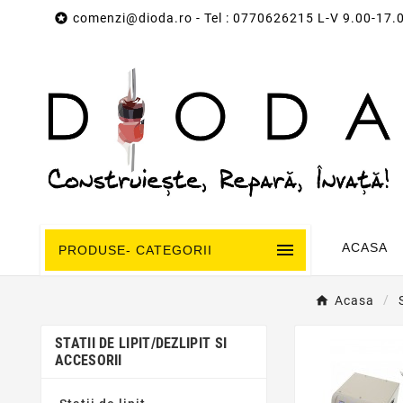

comenzi@dioda.ro
- Tel : 0770626215 L-V 9.00-17.

ACASA
PRODUSE- CATEGORII
Acasa
STATII DE LIPIT/DEZLIPIT SI
ACCESORII