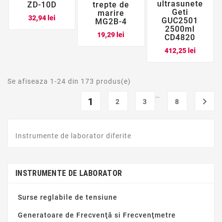
ultrasunete
ZD-10D
trepte de
Geti
marire
Pret
32,94 lei
GUC2501
MG2B-4
2500ml
Pret
19,29 lei
CD4820
Pret
412,25 lei
Se afiseaza 1-24 din 173 produs(e)
…
1

2
3
8
Instrumente de laborator diferite
INSTRUMENTE DE LABORATOR
Surse reglabile de tensiune
Generatoare de Frecvenţă si Frecvenţmetre