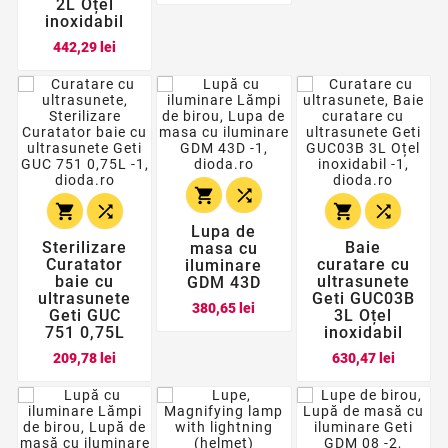
2L Oțel
inoxidabil
Pret
442,29 lei






Lupa de
Sterilizare
Baie
masa cu
Curatator
curatare cu
iluminare
baie cu
ultrasunete
GDM 43D
ultrasunete
Geti GUC03B
Pret
380,65 lei
Geti GUC
3L Oțel
751 0,75L
inoxidabil
Pret
Pret
209,78 lei
630,47 lei