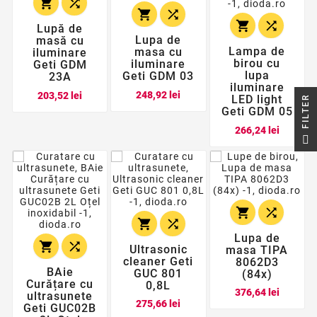






Lupă de
Lupa de
masă cu
Lampa de
masa cu
iluminare
birou cu
iluminare
Geti GDM
lupa
Geti GDM 03
23A
iluminare
Pret
Pret
248,92 lei
203,52 lei
LED light
R
Geti GDM 05
Pret
266,24 lei
F
I
L
T
E




Lupa de


Ultrasonic
masa TIPA
cleaner Geti
8062D3
BAie
GUC 801
(84x)
Curățare cu
0,8L
Pret
376,64 lei
ultrasunete
Pret
275,66 lei
Geti GUC02B