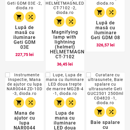






Lupă de
Lupă de
masă cu
Magnifying
masă cu
iluminare
lamp with
iluminare
Geti GDM 08
lightning
Geti GDM
Pret
326,57 lei
(helmet)
03E
HELMETMAGNLED
Pret
227,75 lei
CT-7102
Pret
36,45 lei






Mana de
Lupa de
ajutor cu
mana cu
Baie spalare
lupa
iluminare
cu
NAR0044
LED doua