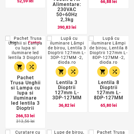
Pret
Pret
52,59 lei
66,88 lei
Alimentare:
230VAC
50÷60Hz
2,3kg
Pret
390,83 lei
Nou
Pachet






Pachet
Lentila 3
Lentila 8
Trusa Unghii
Dioptrii
Dioptrii
si Lampa cu
127mm L-
127mm L-
lupa si
3DP-127MM
8DP-127MM
iluminare
led lentila 3
Pret
Pret
36,82 lei
65,80 lei
Dioptrii
266,53 lei
Pret
Pret
313,56 lei
de
baza