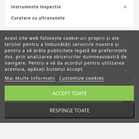
Instrumente Inspectie

Curatare cu ultrasunete
Acest site web folosește cookie-uri proprii și ale
terților pentru a îmbunătăți serviciile noastre și
pentru a vă arăta publicitate legată de preferințele
dvs. prin analizarea obiceiurilor dumneavoastră de
ANPC
navigare. Pentru a vă da acordul pentru utilizarea
acestuia, apăsați butonul Accept.

Informatiile Magazinului
Mai Multe Informatii
Customize cookies
ACCEPT TOATE

Categorii

Despre Noi
RESPINGE TOATE

Contul Tau