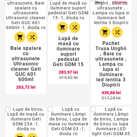
Nou
Pachet






Lupă de
Pachet
masă cu
Baie spalare
Trusa Unghii
iluminare
cu
, Baie cu
suport
ultrasunete
ultrasunete ,
pedestal
Ultrasonic
Lampa cu
Geti GDM 15
cleaner Geti
lupa si
283,97 lei
GUC 601
iluminare
Pret
Pret
315,52 lei
600ml
led lentila 3
de
Dioptrii
Pret
baza
203,72 lei
439,68 lei
Pret
Pret
517,28 lei
de
baza