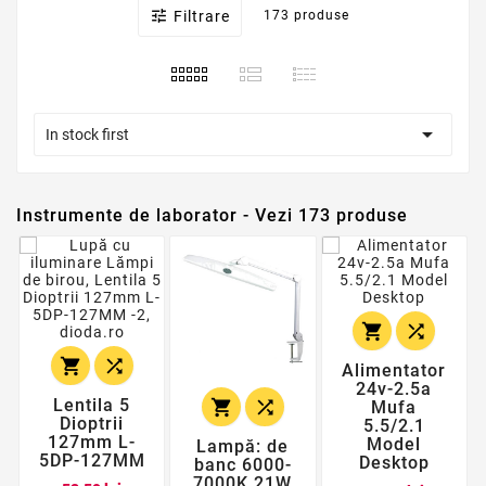

Filtrare
173 produse

In stock first
Instrumente de laborator - Vezi 173 produse




Alimentator
24v-2.5a
Lentila 5


Mufa
Dioptrii
5.5/2.1
127mm L-
Model
Lampă: de
5DP-127MM
Desktop
banc 6000-
7000K 21W