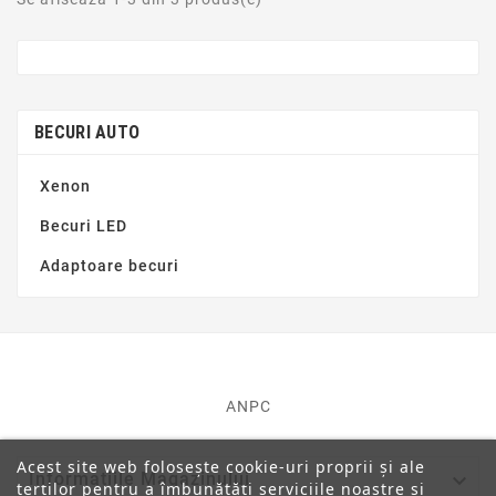
BECURI AUTO
Xenon
Becuri LED
Adaptoare becuri
ANPC
Acest site web folosește cookie-uri proprii și ale

Informatiile Magazinului
terților pentru a îmbunătăți serviciile noastre și