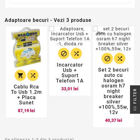
Adaptoare becuri - Vezi 3 produse
Nou




Incarcator
Set 2 becuri
Usb +


auto cu
Suport
halogen
Telefon 1A
osram h7
Cablu Rca
Pret
33,01 lei
night
R
To Usb 1.2m
breaker
+ Placa
silver
Sunet
F
I
L
T
E
+100%,55w,
Pret
87,19 lei
12v
Pret
40,37 lei
Se afiseaza 1-3 din 3 produs(e)