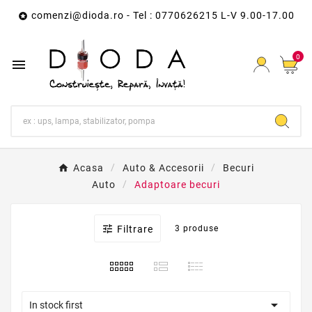
comenzi@dioda.ro
- Tel : 0770626215 L-V 9.00-17.00

0

Acasa
Auto & Accesorii
Becuri
Auto
Adaptoare becuri

Filtrare
3 produse

In stock first