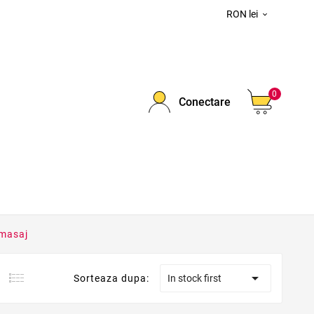
RON lei

0
Conectare
 masaj

Sorteaza dupa:
In stock first