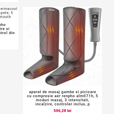
pho
re si
ntrol din
aparat de masaj gambe si picioare



cu compresie aer renpho alm071h, 5
moduri masaj, 3 intensitati,
incalzire, controler inclus, p
Pret
506,28 lei