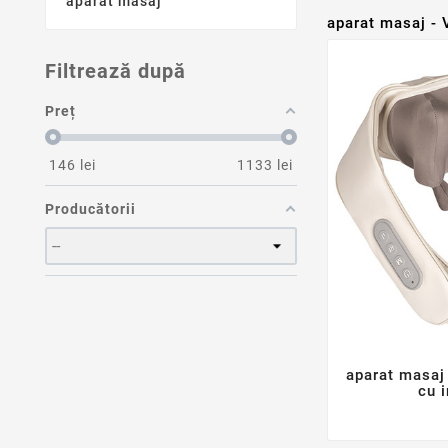
aparat masaj
aparat masaj - 
Filtrează după
Preț
146
lei
1133
lei
Producătorii
aparat masaj
cu i