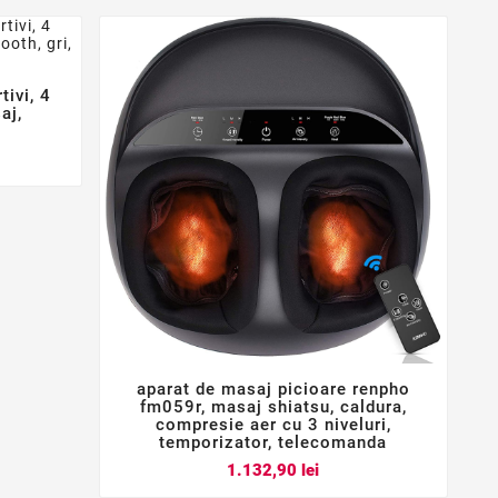
tivi, 4
aj,
aparat de masaj picioare renpho



fm059r, masaj shiatsu, caldura,
compresie aer cu 3 niveluri,
temporizator, telecomanda
Pret
1.132,90 lei