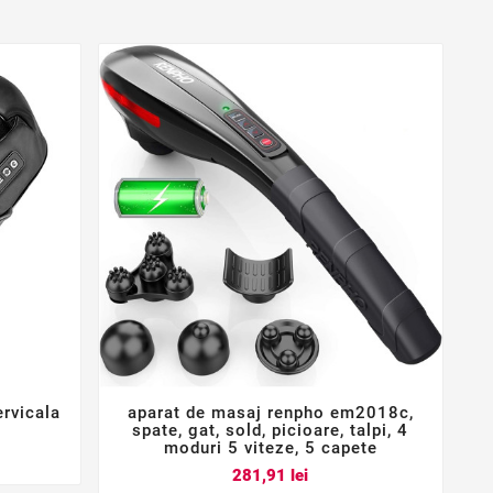
rvicala
aparat de masaj renpho em2018c,



spate, gat, sold, picioare, talpi, 4
moduri 5 viteze, 5 capete
Pret
281,91 lei