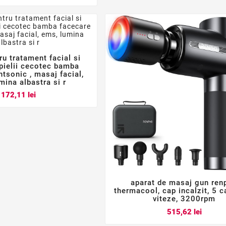
ru tratament facial si



 pielii cecotec bamba
htsonic , masaj facial,
mina albastra si r
Pret
172,11 lei
aparat de masaj gun ren



thermacool, cap incalzit, 5 c
viteze, 3200rpm
Pret
515,62 lei