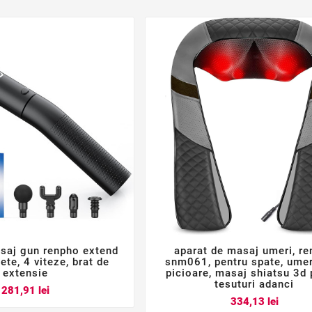
saj gun renpho extend
aparat de masaj umeri, r






te, 4 viteze, brat de
snm061, pentru spate, umeri
extensie
picioare, masaj shiatsu 3d 
tesuturi adanci
Pret
281,91 lei
Pret
334,13 lei