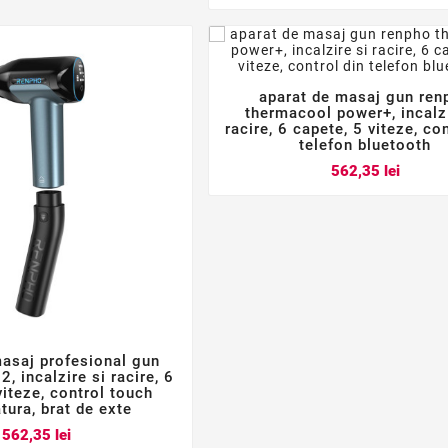
aparat de masaj gun ren



thermacool power+, incalzi
racire, 6 capete, 5 viteze, co
telefon bluetooth
Pret
562,35 lei
masaj profesional gun



2, incalzire si racire, 6
viteze, control touch
tura, brat de exte
Pret
562,35 lei