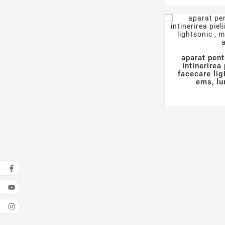
aparat pent
intinerirea
facecare lig
ems, lu