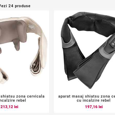
Vezi 24 produse
 shiatsu zona cervicala
aparat masaj shiatsu zona ce






ncalzire rebel
cu incalzire rebel
Pret
Pret
213,12 lei
197,16 lei