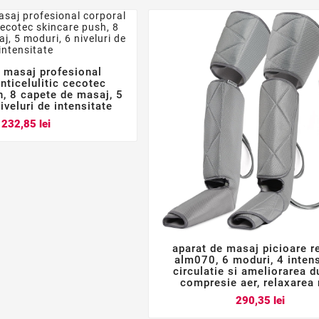
e masaj profesional



nticelulitic cecotec
h, 8 capete de masaj, 5
iveluri de intensitate
Pret
232,85 lei
aparat de masaj picioare 



alm070, 6 moduri, 4 intensi
circulatie si ameliorarea du
compresie aer, relaxarea
Pret
290,35 lei