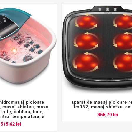
 hidromasaj picioare
aparat de masaj picioare 






 masaj shiatsu, masaj
fm062, masaj shiatsu, ca
 role, caldura, bule,
Pret
356,70 lei
control temperatura, s
Pret
515,62 lei