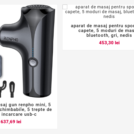
aparat de masaj pentru spor



capete, 5 moduri de mas
bluetooth, gri, nedis
Pret
453,30 lei
saj gun renpho mini, 5



chimbabile, 5 trepte de
, incarcare usb-c
Pret
637,69 lei