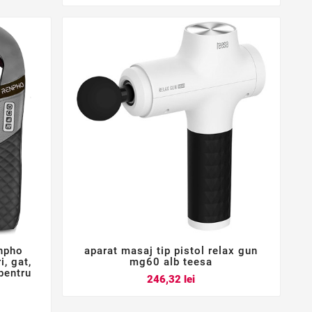
enpho
aparat masaj tip pistol relax gun



, gat,
mg60 alb teesa
pentru
Pret
246,32 lei