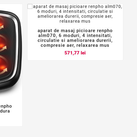
aparat de masaj picioare renpho



alm070, 6 moduri, 4 intensitati,
circulatie si ameliorarea durerii,
compresie aer, relaxarea mus
Pret
571,77 lei
renpho
ldura