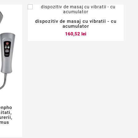
dispozitiv de masaj cu vibratii - cu



acumulator
Pret
160,52 lei
renpho
tati,
rerii,
 mus