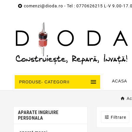

comenzi@dioda.ro
- Tel : 0770626215 L-V 9.00-17.

ACASA
PRODUSE- CATEGORII
Ac
APARATE INGRIJIRE

Filtrare
PERSONALA