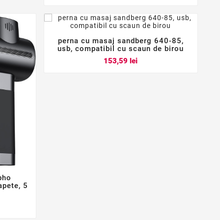
perna cu masaj sandberg 640-85,



usb, compatibil cu scaun de birou
Pret
153,59 lei
pho
apete, 5