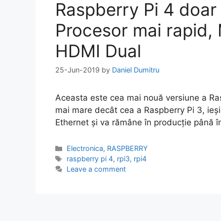
Raspberry Pi 4 doar 
Procesor mai rapid,
HDMI Dual
25-Jun-2019
by
Daniel Dumitru
Aceasta este cea mai nouă versiune a Ra
mai mare decât cea a Raspberry Pi 3, ieș
Ethernet și va rămâne în producție până î
Categories
Electronica
,
RASPBERRY
Tags
raspberry pi 4
,
rpi3
,
rpi4
Leave a comment