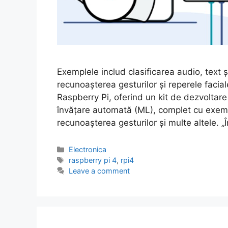
Exemplele includ clasificarea audio, text ș
recunoașterea gesturilor și reperele faci
Raspberry Pi, oferind un kit de dezvoltar
învățare automată (ML), complet cu exemple
recunoașterea gesturilor și multe altele. „
Categories
Electronica
Tags
raspberry pi 4
,
rpi4
Leave a comment