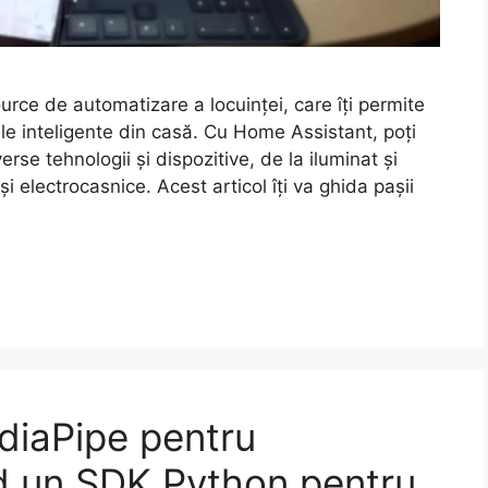
ce de automatizare a locuinței, care îți permite
ele inteligente din casă. Cu Home Assistant, poți
se tehnologii și dispozitive, de la iluminat și
 electrocasnice. Acest articol îți va ghida pașii
diaPipe pentru
nd un SDK Python pentru