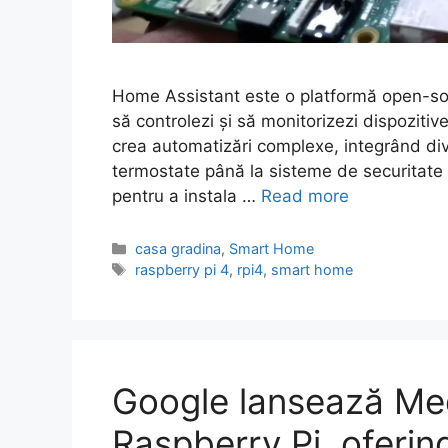
Home Assistant este o platformă open-sour
să controlezi și să monitorizezi dispozitiv
crea automatizări complexe, integrând diver
termostate până la sisteme de securitate și
pentru a instala …
Read more
Categories
casa gradina
,
Smart Home
Tags
raspberry pi 4
,
rpi4
,
smart home
Google lansează Me
Raspberry Pi, oferi