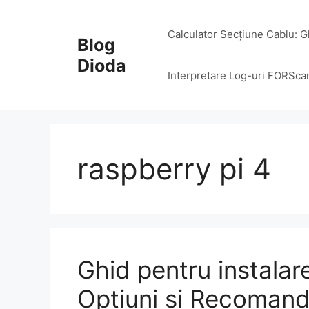
Skip
to
Calculator Secțiune Cablu: G
Blog
content
Dioda
Interpretare Log-uri FORSca
raspberry pi 4
Ghid pentru instala
Optiuni si Recomand