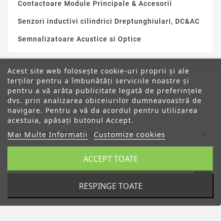
Contactoare Module Principale & Accesorii
Senzori inductivi cilindrici Dreptunghiulari, DC&AC
Semnalizatoare Acustice si Optice
Acest site web folosește cookie-uri proprii și ale
terților pentru a îmbunătăți serviciile noastre și
pentru a vă arăta publicitate legată de preferințele
dvs. prin analizarea obiceiurilor dumneavoastră de
ANPC
navigare. Pentru a vă da acordul pentru utilizarea
acestuia, apăsați butonul Accept.

Informatiile Magazinului
Mai Multe Informatii
Customize cookies
ACCEPT TOATE

Categorii

Despre Noi
RESPINGE TOATE

Contul Tau