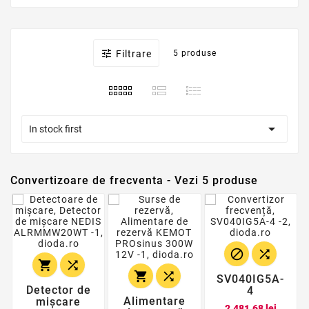

Filtrare
5 produse

In stock first
Convertizoare de frecventa - Vezi 5 produse






SV040IG5A-
Detector de
4
Alimentare
mișcare
Pret
2.481,68 lei