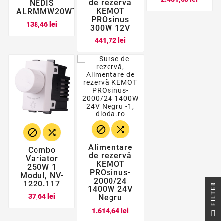
de rezervă
NEDIS
KEMOT
ALRMMW20WT
PROsinus
Pret
138,46 lei
300W 12V
Pret
441,72 lei




Alimentare
Combo
de rezervă
Variator
KEMOT
250W 1
PROsinus-
Modul, NV-
2000/24
1220.117
R
1400W 24V
Pret
37,64 lei
Negru
Pret
F
I
L
T
E
1.614,64 lei