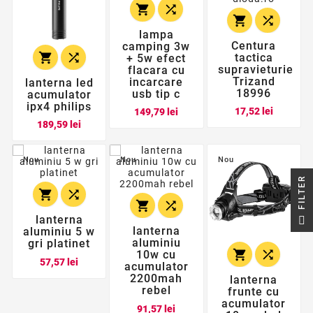




lampa
Centura
camping 3w


tactica
+ 5w efect
supravieturie
flacara cu
Trizand
incarcare
lanterna led
18996
usb tip c
acumulator
ipx4 philips
Pret
Pret
17,52 lei
149,79 lei
Pret
189,59 lei
Nou
Nou
Nou
R




F
I
L
T
E
lanterna
lanterna
aluminiu 5 w
aluminiu
gri platinet


10w cu
Pret
57,57 lei
acumulator
2200mah
lanterna
rebel
frunte cu
acumulator
Pret
91,57 lei