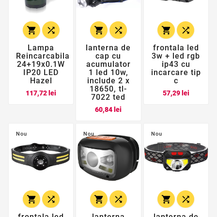






Lampa
lanterna de
frontala led
Reincarcabila
cap cu
3w + led rgb
24+19x0.1W
acumulator
ip43 cu
IP20 LED
1 led 10w,
incarcare tip
Hazel
include 2 x
c
18650, tl-
Pret
Pret
117,72 lei
57,29 lei
7022 ted
Pret
60,84 lei
Nou
Nou
Nou






frontala led
lanterna
lanterna de