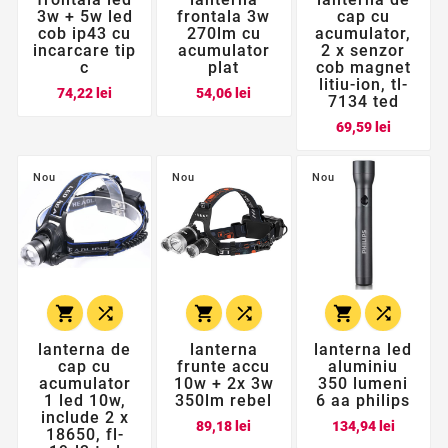
3w + 5w led
frontala 3w
cap cu
cob ip43 cu
270lm cu
acumulator,
incarcare tip
acumulator
2 x senzor
c
plat
cob magnet
litiu-ion, tl-
Pret
Pret
74,22 lei
54,06 lei
7134 ted
Pret
69,59 lei
Nou
Nou
Nou






lanterna de
lanterna
lanterna led
cap cu
frunte accu
aluminiu
acumulator
10w + 2x 3w
350 lumeni
1 led 10w,
350lm rebel
6 aa philips
include 2 x
Pret
Pret
89,18 lei
134,94 lei
18650, fl-