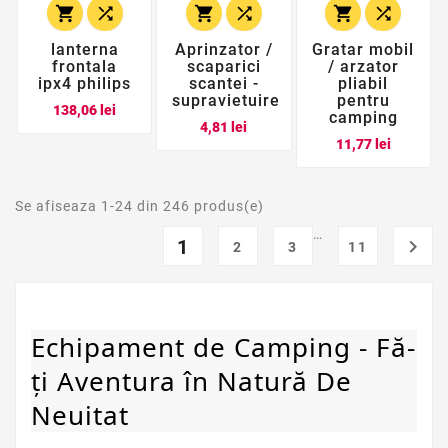






lanterna
Aprinzator /
Gratar mobil
frontala
scaparici
/ arzator
ipx4 philips
scantei -
pliabil
supravietuire
pentru
Pret
138,06 lei
camping
Pret
4,81 lei
Pret
11,77 lei
Se afiseaza 1-24 din 246 produs(e)
…
1

2
3
11
Echipament de Camping - Fă-
ți Aventura în Natură De 
Neuitat