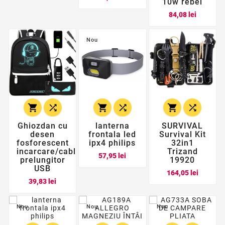
10w rebel
Pret
84,08 lei
Nou






Ghiozdan cu
lanterna
SURVIVAL
desen
frontala led
Survival Kit
fosforescent
ipx4 philips
32in1
incarcare/cablu
Trizand
Pret
57,95 lei
prelungitor
19920
USB
Pret
164,05 lei
Pret
39,83 lei
Nou
Nou
Nou