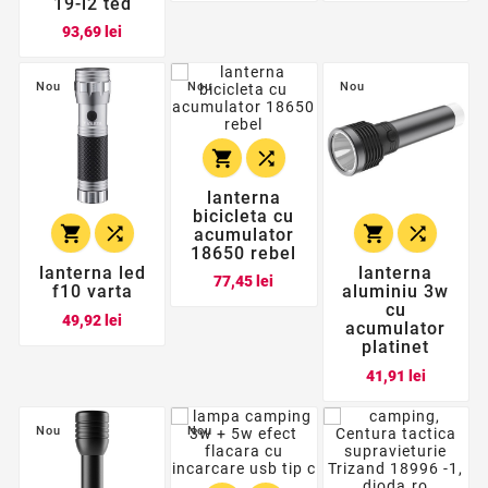
19-l2 ted
Pret
93,69 lei
Nou
Nou
Nou


lanterna
bicicleta cu




acumulator
18650 rebel
lanterna led
lanterna
Pret
77,45 lei
f10 varta
aluminiu 3w
cu
Pret
49,92 lei
acumulator
platinet
Pret
41,91 lei
Nou
Nou