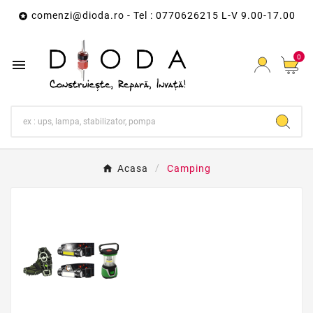
comenzi@dioda.ro
- Tel : 0770626215 L-V 9.00-17.00

0

Acasa
Camping