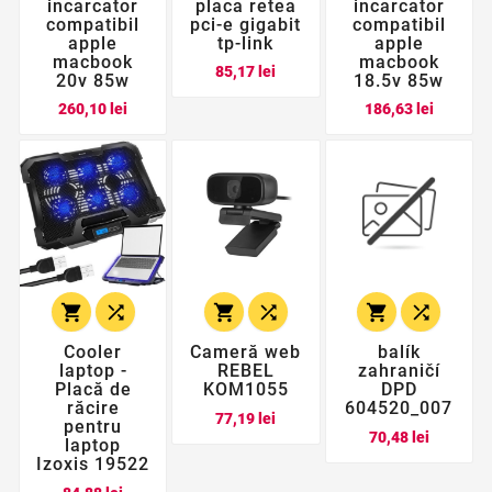
incarcator
placa retea
incarcator
compatibil
pci-e gigabit
compatibil
apple
tp-link
apple
macbook
macbook
Pret
85,17 lei
20v 85w
18.5v 85w
Pret
Pret
260,10 lei
186,63 lei






Cooler
Cameră web
balík
laptop -
REBEL
zahraničí
Placă de
KOM1055
DPD
răcire
604520_007
Pret
77,19 lei
pentru
Pret
70,48 lei
laptop
Izoxis 19522
Pret