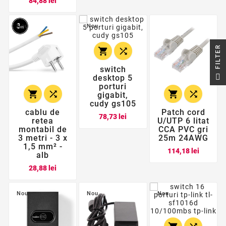
84,88 lei
Nou
Nou
R


switch
F
I
L
T
E
desktop 5
porturi




gigabit,
cudy gs105
cablu de
Patch cord
Pret
78,73 lei
retea
U/UTP 6 litat
montabil de
CCA PVC gri
3 metri - 3 x
25m 24AWG
1,5 mm² -
Pret
114,18 lei
alb
Pret
28,88 lei
Nou
Nou
Nou