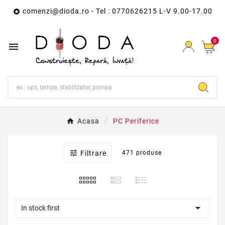
comenzi@dioda.ro
- Tel : 0770626215 L-V 9.00-17.00

0

Acasa
PC Periferice

Filtrare
471 produse

In stock first