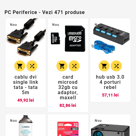
PC Periferice - Vezi 471 produse
Nou
Nou
Nou






cablu dvi
card
hub usb 3.0
single link
microsd
4 porturi
tata - tata
32gb cu
rebel
5m
adaptor,
Pret
57,11 lei
maxell
Pret
49,92 lei
Pret
82,86 lei
Nou
Nou