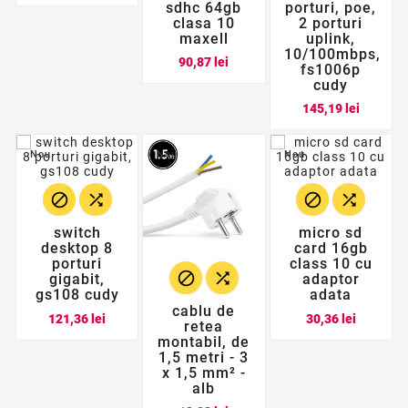
sdhc 64gb
porturi, poe,
clasa 10
2 porturi
maxell
uplink,
10/100mbps,
Pret
90,87 lei
fs1006p
cudy
Pret
145,19 lei
Nou
Nou
Nou




switch
micro sd
desktop 8
card 16gb
porturi
class 10 cu


gigabit,
adaptor
gs108 cudy
adata
cablu de
Pret
Pret
121,36 lei
30,36 lei
retea
montabil, de
1,5 metri - 3
x 1,5 mm² -
alb