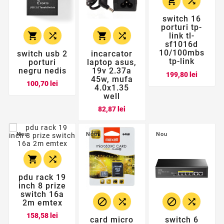


switch 16
porturi tp-




link tl-
sf1016d
10/100mbs
switch usb 2
incarcator
tp-link
porturi
laptop asus,
negru nedis
19v 2.37a
Pret
199,80 lei
45w, mufa
Pret
100,70 lei
4.0x1.35
well
Pret
82,87 lei
Nou
Nou
Nou


pdu rack 19
inch 8 prize
switch 16a




2m emtex
Pret
158,58 lei
card micro
switch 6