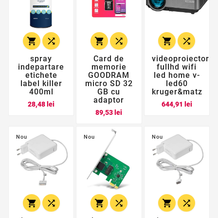






spray
Card de
videoproiector
indepartare
memorie
fullhd wifi
etichete
GOODRAM
led home v-
label killer
micro SD 32
led60
400ml
GB cu
kruger&matz
adaptor
Pret
Pret
28,48 lei
644,91 lei
Pret
89,53 lei
Nou
Nou
Nou





