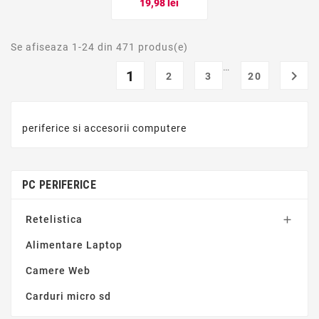
Pret
19,98 lei
Se afiseaza 1-24 din 471 produs(e)
…
1

2
3
20
periferice si accesorii computere
PC PERIFERICE
Retelistica

Alimentare Laptop
Camere Web
Carduri micro sd