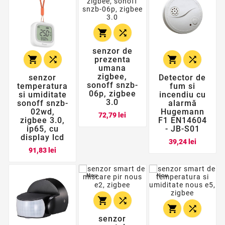


senzor de




prezenta
umana
zigbee,
senzor
Detector de
sonoff snzb-
temperatura
fum si
06p, zigbee
si umiditate
incendiu cu
3.0
sonoff snzb-
alarmă
02wd,
Hugemann
Pret
72,79 lei
zigbee 3.0,
F1 EN14604
ip65, cu
- JB-S01
display lcd
Pret
39,24 lei
Pret
91,83 lei
Nou
Nou




senzor