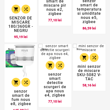
senzor
smart de
smart de
miscare pir


temperatura
nous e2,
si umiditate
zigbee
nous e5,
SENZOR DE
Pret
77,10 lei
zigbee
MISCARE
180/360GR -
Pret
86,59 lei
NEGRU
Pret
95,19 lei
Nou
Nou
Nou




mini senzor
de miscare
senzor
SKU-5082 V-
smart
TAC


detectie
Pret
58,16 lei
scurgeri de
apa nous
senzor
e4, zigbee
smart de
fum nous
Pret
77,10 lei
e8, zigbee
Pret