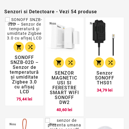
Senzori si Detectoare - Vezi 54 produse
Nou
Nou
Nou


SONOFF




SNZB-02D –
Senzor de
temperatură
SENZOR
Senzor
și umiditate
MAGNETIC
SONOFF
Zigbee 3.0
USI SI
THS01
cu afișaj
FERESTRE
Pret
34,79 lei
LCD
SMART WIFI
SONOFF
Pret
75,44 lei
DW2
Pret
40,60 lei
Nou
Nou