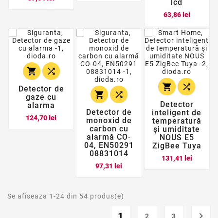
lcd
Pret
63,86 lei




Detector de


gaze cu
Detector
alarma
Detector de
inteligent de
Pret
124,70 lei
monoxid de
temperatură
carbon cu
și umiditate
alarmă CO-
NOUS E5
04, EN50291
ZigBee Tuya
08831014
Pret
131,41 lei
Pret
97,31 lei
Se afiseaza 1-24 din 54 produs(e)
1

2
3