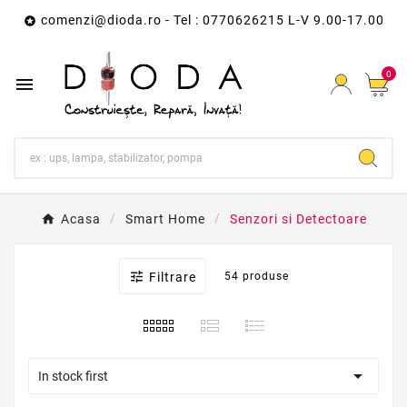
comenzi@dioda.ro
- Tel : 0770626215 L-V 9.00-17.00

0

Acasa
Smart Home
Senzori si Detectoare

Filtrare
54 produse

In stock first