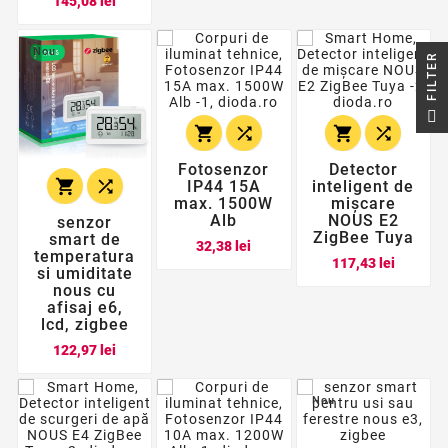
145,08 lei
Nou
R
F
I
L
T
E




Fotosenzor
Detector


IP44 15A
inteligent de
max. 1500W
mișcare
Alb
NOUS E2
senzor
ZigBee Tuya
smart de
Pret
32,38 lei
temperatura
Pret
117,43 lei
si umiditate
nous cu
afisaj e6,
lcd, zigbee
Pret
122,97 lei
Nou