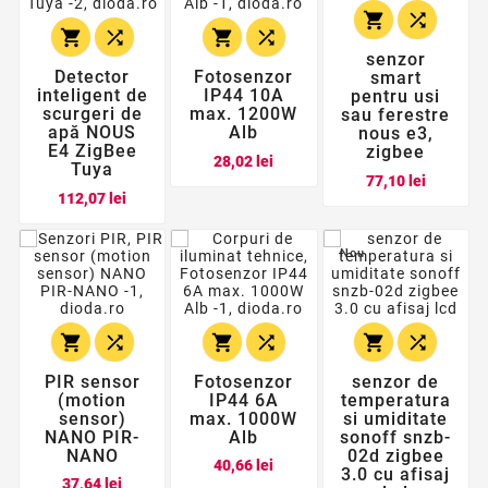






senzor
Detector
Fotosenzor
smart
inteligent de
IP44 10A
pentru usi
scurgeri de
max. 1200W
sau ferestre
apă NOUS
Alb
nous e3,
E4 ZigBee
zigbee
Pret
28,02 lei
Tuya
Pret
77,10 lei
Pret
112,07 lei
Nou






PIR sensor
Fotosenzor
senzor de
(motion
IP44 6A
temperatura
sensor)
max. 1000W
si umiditate
NANO PIR-
Alb
sonoff snzb-
NANO
02d zigbee
Pret
40,66 lei
3.0 cu afisaj
Pret
37,64 lei