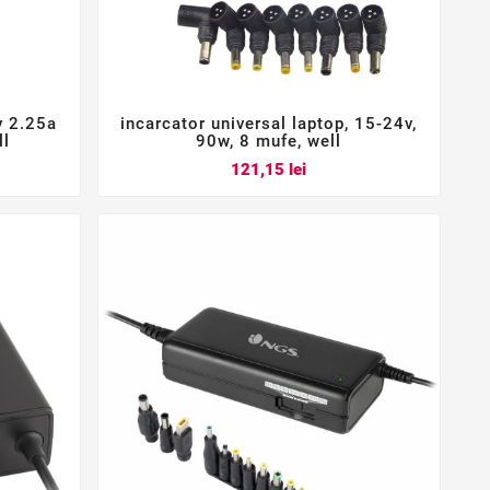
v 2.25a
incarcator universal laptop, 15-24v,



ll
90w, 8 mufe, well
Pret
121,15 lei