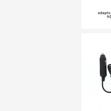
adapto
9