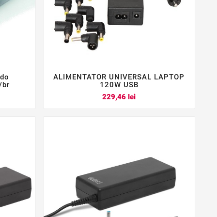
 do
ALIMENTATOR UNIVERSAL LAPTOP



/br
120W USB
Pret
229,46 lei