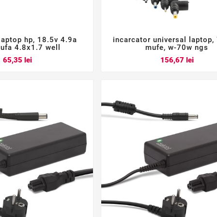
laptop hp, 18.5v 4.9a
incarcator universal laptop,






ufa 4.8x1.7 well
mufe, w-70w ngs
Pret
Pret
65,35 lei
156,67 lei