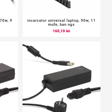
 70w, 9
incarcator universal laptop, 90w, 11



mufe, ban ngs
Pret
160,10 lei