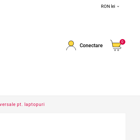
RON lei

0
Conectare
ersale pt. laptopuri