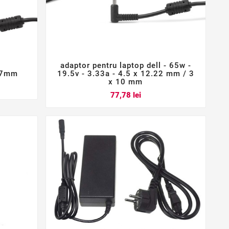
adaptor pentru laptop dell - 65w -



1,7mm
19.5v - 3.33a - 4.5 x 12.22 mm / 3
x 10 mm
Pret
77,78 lei