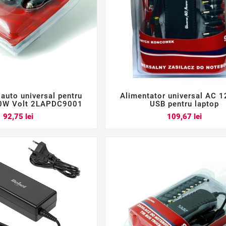
 auto universal pentru
Alimentator universal AC 






90W Volt 2LAPDC9001
USB pentru laptop
Pret
Pret
92,75 lei
109,67 lei