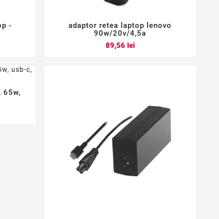
op -
adaptor retea laptop lenovo



90w/20v/4,5a
Pret
89,56 lei
, 65w,