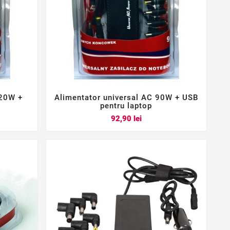
120W +
Alimentator universal AC 90W + USB



pentru laptop
Pret
92,90 lei