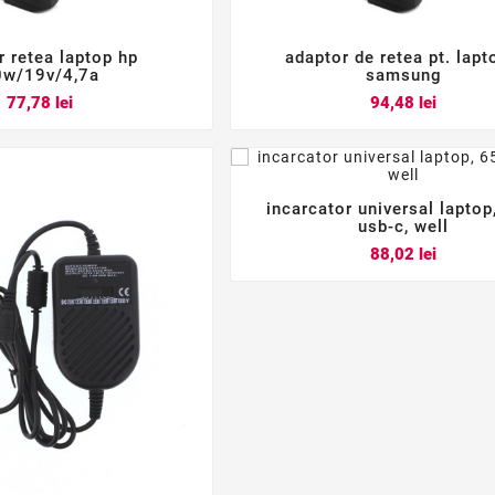
r retea laptop hp
adaptor de retea pt. lapt






0w/19v/4,7a
samsung
Pret
Pret
77,78 lei
94,48 lei
incarcator universal laptop



usb-c, well
Pret
88,02 lei