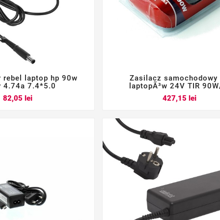
r rebel laptop hp 90w
Zasilacz samochodowy






 4.74a 7.4*5.0
laptopÃ³w 24V TIR 90W
Pret
Pret
82,05 lei
427,15 lei