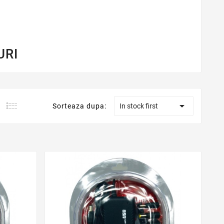
URI

Sorteaza dupa:
In stock first