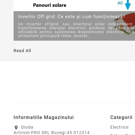
Invertor Off grid: Ce este și cum funcționează?
Un invertor offgrid, sau invertorul solar independent
transformarea energiei electrice produse de panourile
utilizabilă pentru susținerea dispozitivelor electrice fă
alimentare principală retea. Aceste...
Read All
Informatiile Magazinului
Categorii
Dioda
Electrice
location_on
Artirom PRO SRL Bucegi 45 012314