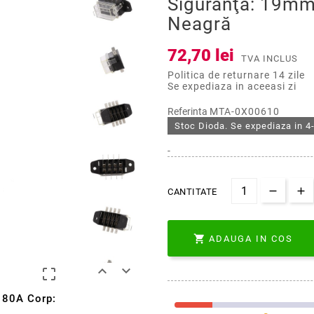
Siguranţă: 19mm
Neagră
72,70 lei
TVA INCLUS
Politica de returnare 14 zile
Se expediaza in aceeasi zi
Referinta
MTA-0X00610
Stoc Dioda. Se expediaza in 4-
-
CANTITATE

ADAUGA IN COS



m 80A Corp: