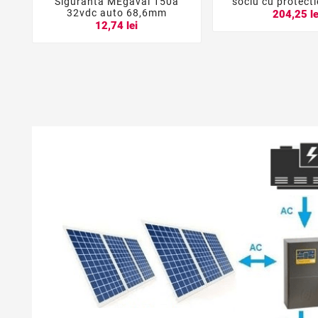
Siguranta MEgaval 150a
soclu cu protecti





32vdc auto 68,6mm
204,25 le
12,74 lei