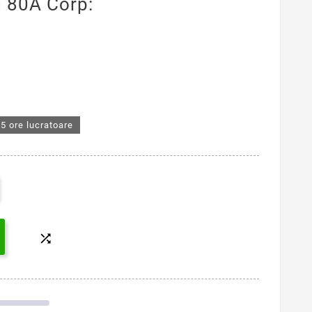
 80A Corp:
5 ore lucratoare
