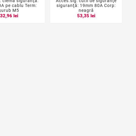
: clemă siguranţă:
Acces.sig: cutii de siguranţe





A pe cablu Term:
siguranţă: 19mm 80A Corp:
şurub M5
neagră
32,96 lei
53,35 lei