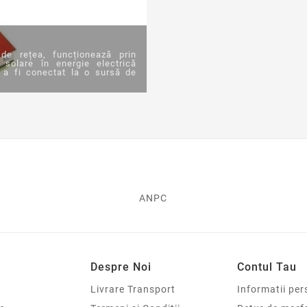
 de rețea, funcționează prin
 solare în energie electrică
ră a fi conectat la o sursă de
ANPC
Despre Noi
Contul Tau
Livrare Transport
Informatii per