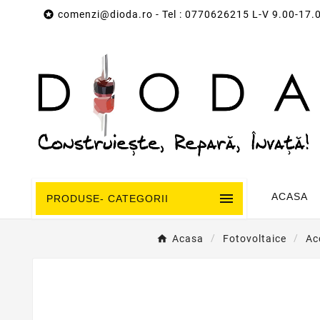

comenzi@dioda.ro
- Tel : 0770626215 L-V 9.00-17.

ACASA
PRODUSE- CATEGORII
Acasa
Fotovoltaice
Ac