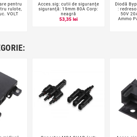
are pentru
Acces.sig: cutii de siguranţe
Diodă Byp





tru rulote,
siguranţă: 19mm 80A Corp:
: redres
buc. VOLT
neagră
50V 20
Ammo Pa
53,35 lei
i
EGORIE: