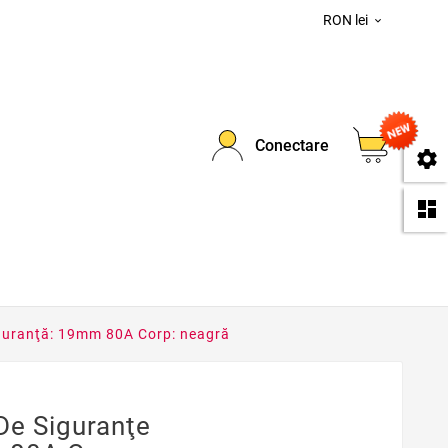
RON lei

0
Conectare
se
da
siguranţă: 19mm 80A Corp: neagră
 De Siguranţe