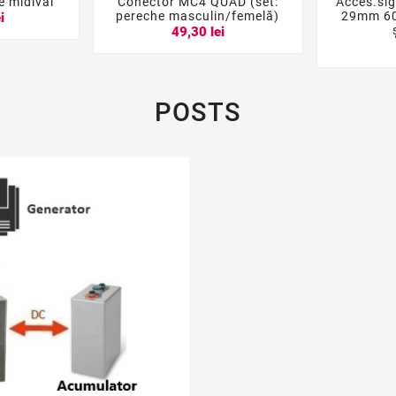
e midival
Conector MC4 QUAD (set:
Acces.sig





pereche masculin/femelă)
29mm 60
i
49,30 lei
POSTS