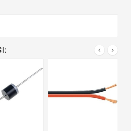
I:

