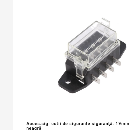
Acces.sig: cutii de siguranţe siguranţă: 19m
neagră