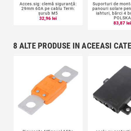
Acces.sig: clemă siguranţă:
Suporturi de mont





29mm 60A pe cablu Term:
panouri solare pen
şurub M5
iahturi, bărci 4 
POLSKA
32,96 lei
83,87 le
8 ALTE PRODUSE IN ACEEASI CAT