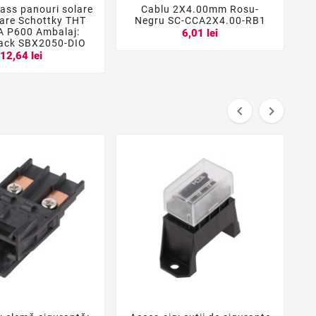
ass panouri solare
Cablu 2X4.00mm Rosu-





oare Schottky THT
Negru SC-CCA2X4.00-RB1
A P600 Ambalaj:
6,01 lei
ck SBX2050-DIO
12,64 lei

