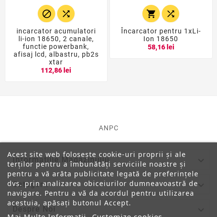




incarcator acumulatori
Încarcator pentru 1xLi-
li-ion 18650, 2 canale,
Ion 18650
functie powerbank,
58,16 lei
afisaj lcd, albastru, pb2s
xtar
112,86 lei
ANPC
Acest site web folosește cookie-uri proprii și ale

Informatiile Magazinului
terților pentru a îmbunătăți serviciile noastre și
pentru a vă arăta publicitate legată de preferințele
dvs. prin analizarea obiceiurilor dumneavoastră de

Categorii
navigare. Pentru a vă da acordul pentru utilizarea
acestuia, apăsați butonul Accept.

Despre Noi
Mai Multe Informatii
Customize cookies