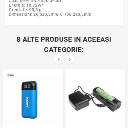
Ciclu de viata > 500 de ori
Energie: 18,72Wh
Greutate: 95,5 g
Dimensiuni: 26,5±0,3mm X H68,2±0,5mm
8 ALTE PRODUSE IN ACEEASI
CATEGORIE:


Nou