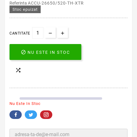
Referinta
ACCU-26650/520-TH-XTR
Stoc epuizat
CANTITATE

NU ESTE IN STOC

Nu Este In Stoc