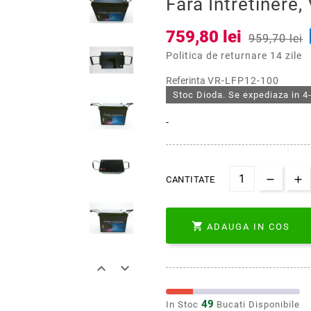
Fara Intretinere
759,80 lei
959,70 lei
Politica de returnare 14 zile
Referinta
VR-LFP12-100
Stoc Dioda. Se expediaza in 4-
-
CANTITATE

ADAUGA IN COS


49
In Stoc
Bucati Disponibile