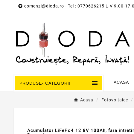

comenzi@dioda.ro
- Tel : 0770626215 L-V 9.00-17.

ACASA
PRODUSE- CATEGORII
Acasa
Fotovoltaice
Acumulator LiFePo4 12.8V 100Ah, fara intretin
Nou