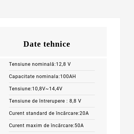
Date tehnice
Tensiune nominală:
12,8 V
Capacitate nominala:
100AH
Tensiune:
10,8V~14,4V
Tensiune de întrerupere :
8,8 V
Curent standard de încărcare:2
0A
Curent maxim de încărcare:5
0A