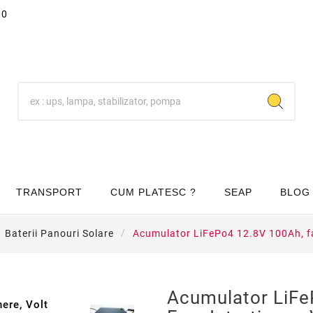
00
TRANSPORT
CUM PLATESC ?
SEAP
BLOG
Baterii Panouri Solare
Acumulator LiFePo4 12.8V 100Ah, fa

Acumulator LiFe
ere, Volt
La Reducere!