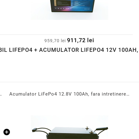
911,72 lei
959,70 lei
IL LIFEPO4 + ACUMULATOR LIFEPO4 12V 100AH
500W, sinus pur, acumulator extern, Compatibil LiFePo4
Acumulator LiFePo4 12.8V 100Ah, fara intretinere, Volt Romania