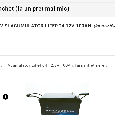
achet (la un pret mai mic)
2V SI ACUMULATOR LIFEPO4 12V 100AH
(kituri-off-
ibrid 1.5KW 12V cu Controller MPPT Integrat și Undă Sinusoidală Pură – Eficiență și Autonomie Totală
Acumulator LiFePo4 12.8V 100Ah, fara intretinere, Volt Romania