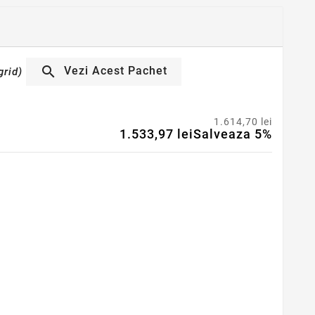

Vezi Acest Pachet
grid)
1.614,70 lei
1.533,97 lei
Salveaza 5%