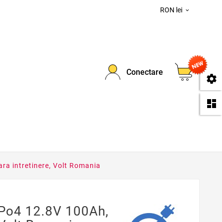
RON lei

0
Conectare
se
da
ra intretinere, Volt Romania
Po4 12.8V 100Ah,