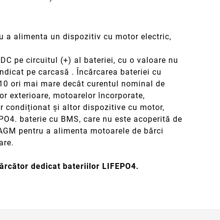
u a alimenta un dispozitiv cu motor electric,
DC pe circuitul (+) al bateriei, cu o valoare nu
indicat pe carcasă
.
Încărcarea bateriei cu
a 10 ori mai mare decât curentul nominal de
or exterioare, motoarelor încorporate,
r condiționat și altor dispozitive cu motor,
O4. baterie cu BMS, care nu este acoperită de
 AGM pentru a alimenta motoarele de bărci
are.
ărcător dedicat bateriilor LIFEPO4.