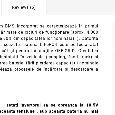
Reviews (5)
stem BMS încorporat se caracterizează în primul
măr mare de cicluri de funcționare (aprox. 4.000
e 80% din capacitatea lor nominală). ). Datorită
arte scăzute, bateria LiFePO4 este perfectă atât
 cât și pentru instalațiile OFF-GRID. Greutatea
 instalații în vehicule (camping, food truck) și
rea bateriei fără pierderea capacității nominale
lează procesele de încărcare și descărcare a
, setati invertorul sa se opreasca la 10.5V
 aceasta tensiune . sub aceasta bateria nu mai