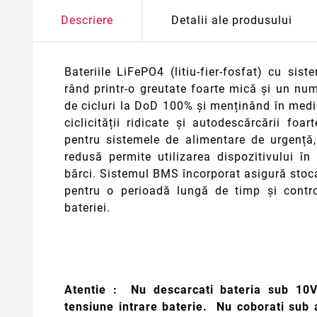
Descriere
Detalii ale produsului
Bateriile LiFePO4 (litiu-fier-fosfat) cu si
rând printr-o greutate foarte mică și un nu
de cicluri la DoD 100% și menținând în medi
ciclicității ridicate și autodescărcării fo
pentru sistemele de alimentare de urgență,
redusă permite utilizarea dispozitivului în
bărci. Sistemul BMS încorporat asigură stoca
pentru o perioadă lungă de timp și contro
bateriei.
Atentie : Nu descarcati bateria sub 10V 
tensiune intrare baterie. Nu coborati sub