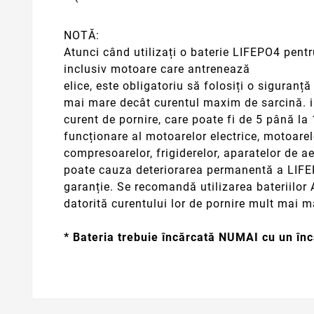
NOTĂ:
Atunci când utilizați o baterie LIFEPO4 pentr
inclusiv motoare care antrenează
elice, este
obligatoriu să folosiți o siguranță 
mai mare decât
curentul maxim de sarcină. 
curent de pornire, care poate fi de 5 până l
funcționare al motoarelor electrice, motoarel
compresoarelor, frigiderelor, aparatelor de ae
poate cauza deteriorarea permanentă a LIFEP
garanție.
Se recomandă utilizarea bateriilor
datorită
curentului lor de pornire mult mai m
* Bateria trebuie încărcată NUMAI cu un înc