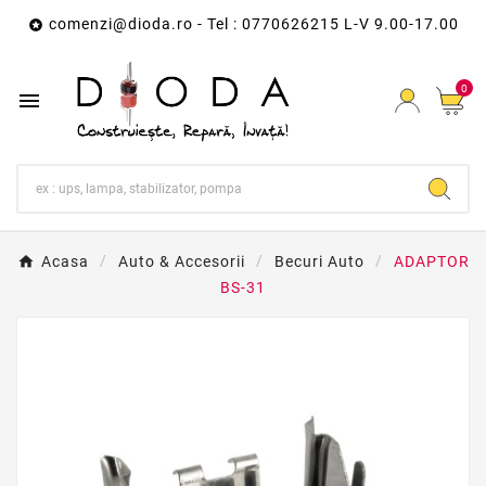
comenzi@dioda.ro
- Tel : 0770626215 L-V 9.00-17.00

0

Acasa
Auto & Accesorii
Becuri Auto
ADAPTOR
BS-31