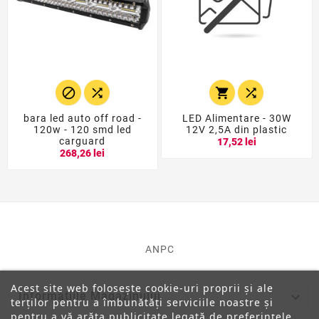




bara led auto off road -
LED Alimentare - 30W
120w - 120 smd led
12V 2,5A din plastic
carguard
17,52 lei
268,26 lei
ANPC
Acest site web folosește cookie-uri proprii și ale

Informatiile Magazinului
terților pentru a îmbunătăți serviciile noastre și
pentru a vă arăta publicitate legată de preferințele