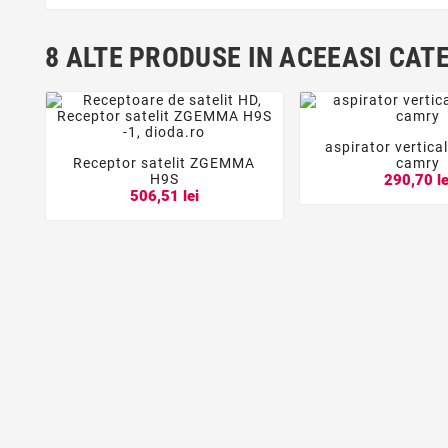
8 ALTE PRODUSE IN ACEEASI CAT
aspirator vertica


Receptor satelit ZGEMMA
camry



H9S
290,70 le
506,51 lei