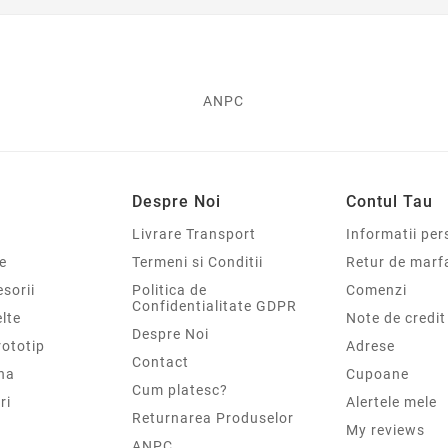
ANPC
Despre Noi
Contul Tau
Livrare Transport
Informatii per
e
Termeni si Conditii
Retur de marf
sorii
Politica de
Comenzi
Confidentialitate GDPR
elte
Note de credit
Despre Noi
rototip
Adrese
Contact
na
Cupoane
Cum platesc?
ri
Alertele mele
Returnarea Produselor
My reviews
ANPC