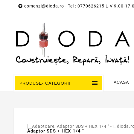

comenzi@dioda.ro
- Tel : 0770626215 L-V 9.00-17.

ACASA
PRODUSE- CATEGORII
Adaptor SDS + HEX 1/4 "