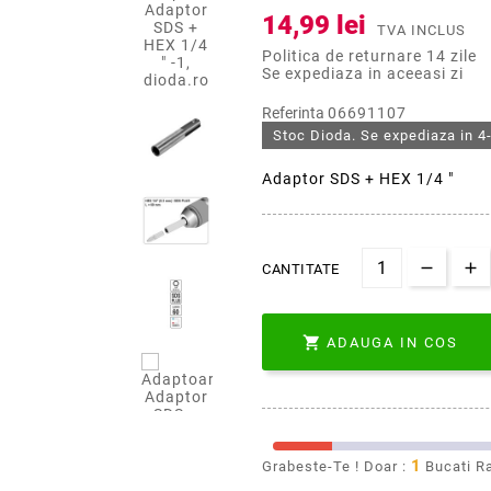
14,99 lei
TVA INCLUS
Politica de returnare 14 zile
Se expediaza in aceeasi zi
Referinta
06691107
Stoc Dioda. Se expediaza in 4-
Adaptor SDS + HEX 1/4 "
CANTITATE

ADAUGA IN COS
1
Grabeste-Te ! Doar :
Bucati R