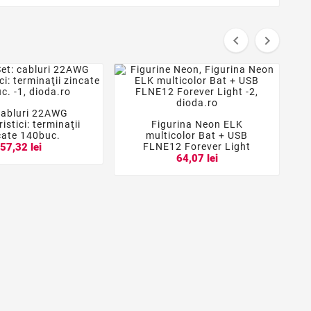


cabluri 22AWG


istici: terminaţii
Figurina Neon ELK



cate 140buc.
multicolor Bat + USB
FLNE12 Forever Light
57,32 lei
64,07 lei