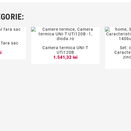
EGORIE:
l fara sac

Camera termica UNI-T
Set: 




UTi120B
Caracter
i
zin
1.541,32 lei