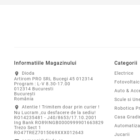
Informatiile Magazinului
Categorii
Dioda
Electrice
location_on
Artirom PRO SRL Bucegi 45 012314
Fotovoltaic
Program : L-V 8.30-17.00
012314 Bucuresti
Auto & Acce
Bucureşti
România
Scule si Un
Atentie ! Trimitem doar prin curier !
location_on
Robotica P
Nu Lucram ,cu desfacere de la sediu!
Casa Gradi
RO14235481 - J40/8653/17.10.2001
Ing Bank RO89INGB0000999901663829
Automatiza
Trezo Sect 1
RO47TREZ7015069XXX012643
Jucarii