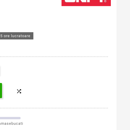
5 ore lucratoare

amasebucati