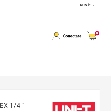
RON lei

0
Conectare
EX 1/4 "