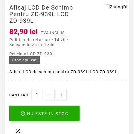
Afisaj LCD De Schimb
Pentru ZD-939L LCD
ZD-939L
82,90 lei
TVA INCLUS
Politica de returnare 14 zile
Se expediaza in 5 zile
Referinta
LCD ZD-939L
Stoc epuizat
Afisaj LCD de schimb pentru ZD-939L LCD ZD-939L
CANTITATE

NU ESTE IN STOC
