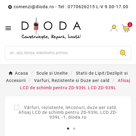
comenzi@dioda.ro
- Tel : 0770626215 L-V 9.00-17.00

0

Acasa
Scule si Unelte
Statii de Lipit/Dezlipit si
Accesorii
Varfuri, Rezistente si Duze aer cald
Afisaj
LCD de schimb pentru ZD-939L LCD ZD-939L