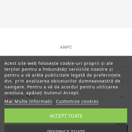
ANPC
Acest site web folosește cookie-uri proprii și ale

Informatiile Magazinului
terților pentru a îmbunătăți serviciile noastre și
pentru a vă arăta publicitate legată de preferințele
dvs. prin analizarea obiceiurilor dumneavoastră de

Categorii
navigare. Pentru a vă da acordul pentru utilizarea
acestuia, apăsați butonul Accept.

Despre Noi
Mai Multe Informatii
Customize cookies

Contul Tau
ACCEPT TOATE
© 2019 - Ecommerce Software By PrestaShop™