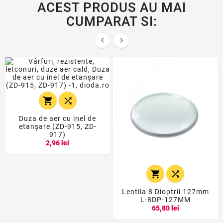
ACEST PRODUS AU MAI
CUMPARAT SI:




Duza de aer cu inel de
etanșare (ZD-915, ZD-
917)
2,96 lei


Lentila 8 Dioptrii 127mm
L-8DP-127MM
65,80 lei