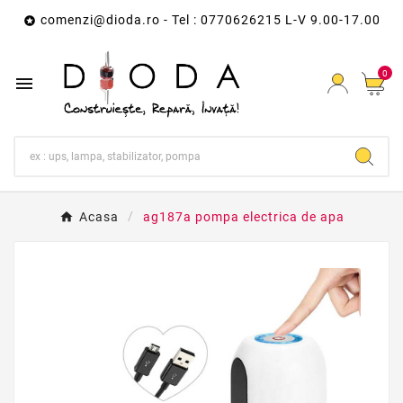
comenzi@dioda.ro
- Tel : 0770626215 L-V 9.00-17.00

0

Acasa
ag187a pompa electrica de apa