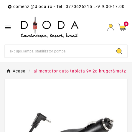
comenzi@dioda.ro
- Tel : 0770626215 L-V 9.00-17.00

0

Acasa
alimentator auto tableta 9v 2a kruger&matz