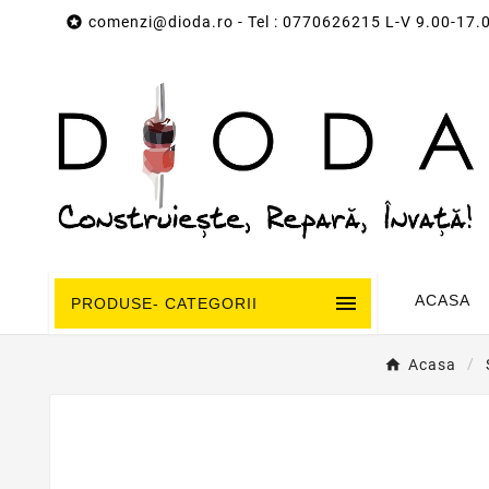

comenzi@dioda.ro
- Tel : 0770626215 L-V 9.00-17.

ACASA
PRODUSE- CATEGORII
Acasa