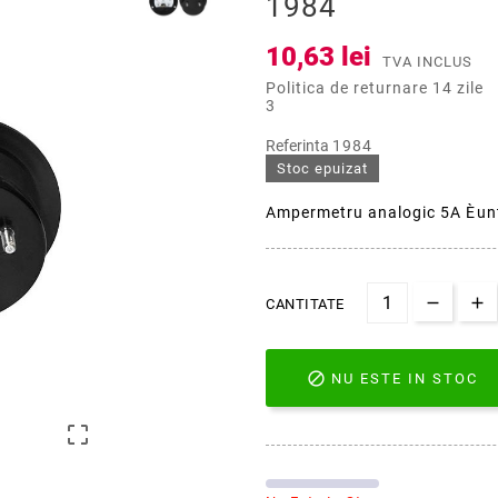
1984
10,63 lei
TVA INCLUS
Politica de returnare 14 zile
3
Referinta
1984
Stoc epuizat
Ampermetru analogic 5A Èun
CANTITATE

NU ESTE IN STOC
