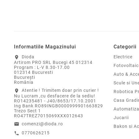
Informatiile Magazinului
Categorii
Dioda
Electrice
location_on
Artirom PRO SRL Bucegi 45 012314
Fotovoltaic
Program : L-V 8.30-17.00
012314 Bucuresti
Auto & Acce
Bucureşti
România
Scule si Un
Atentie ! Trimitem doar prin curier !
location_on
Robotica P
Nu Lucram ,cu desfacere de la sediu!
Casa Gradi
RO14235481 - J40/8653/17.10.2001
Ing Bank RO89INGB0000999901663829
Automatiza
Trezo Sect 1
RO47TREZ7015069XXX012643
Jucarii
comenzi@dioda.ro
email
Bakon si Ac
0770626215
call