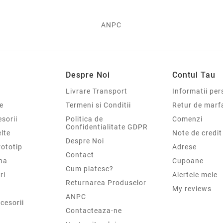
ANPC
Despre Noi
Contul Tau
Livrare Transport
Informatii per
e
Termeni si Conditii
Retur de marf
sorii
Politica de
Comenzi
Confidentialitate GDPR
elte
Note de credit
Despre Noi
rototip
Adrese
Contact
na
Cupoane
Cum platesc?
ri
Alertele mele
Returnarea Produselor
My reviews
ANPC
cesorii
Contacteaza-ne