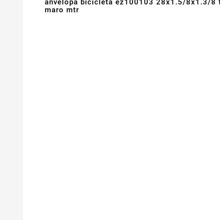
anvelopa bicicleta ez100103 28x1.5/8x1.3/8 f
maro mtr