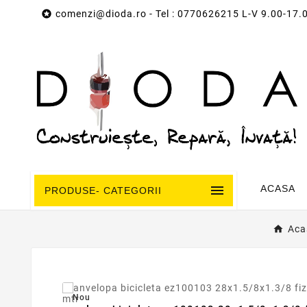

comenzi@dioda.ro
- Tel : 0770626215 L-V 9.00-17.

ACASA
PRODUSE- CATEGORII
Aca
Nou