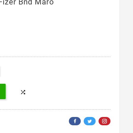
Fizer Bnd Maro
