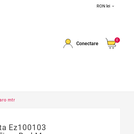
RON lei

0
Conectare
aro mtr
eta Ez100103