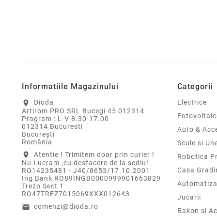
Informatiile Magazinului
Categorii
Dioda
Electrice
location_on
Artirom PRO SRL Bucegi 45 012314
Fotovoltaic
Program : L-V 8.30-17.00
012314 Bucuresti
Auto & Acce
Bucureşti
România
Scule si Un
Atentie ! Trimitem doar prin curier !
location_on
Robotica P
Nu Lucram ,cu desfacere de la sediu!
Casa Gradi
RO14235481 - J40/8653/17.10.2001
Ing Bank RO89INGB0000999901663829
Automatiza
Trezo Sect 1
RO47TREZ7015069XXX012643
Jucarii
comenzi@dioda.ro
email
Bakon si Ac