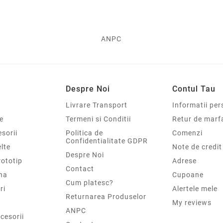
ANPC
Despre Noi
Contul Tau
Livrare Transport
Informatii per
e
Termeni si Conditii
Retur de marf
sorii
Politica de
Comenzi
Confidentialitate GDPR
elte
Note de credit
Despre Noi
rototip
Adrese
Contact
na
Cupoane
Cum platesc?
ri
Alertele mele
Returnarea Produselor
My reviews
ANPC
cesorii