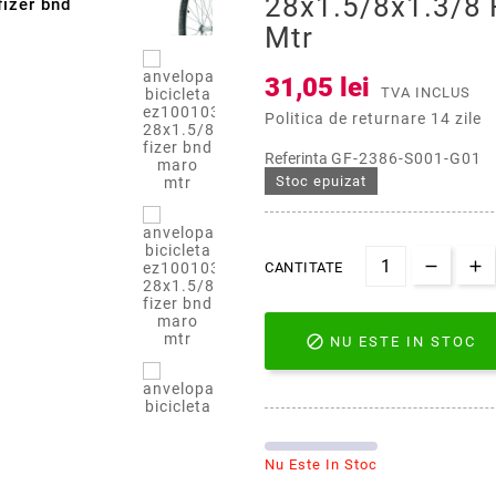
28x1.5/8x1.3/8 
izer bnd
Mtr
31,05 lei
TVA INCLUS
Politica de returnare 14 zile
Referinta
GF-2386-S001-G01
Stoc epuizat
CANTITATE

NU ESTE IN STOC
Nu Este In Stoc