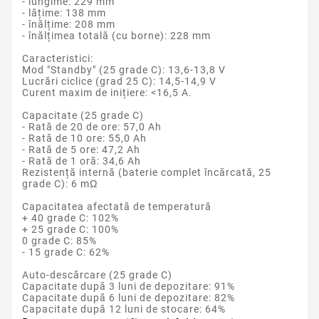
- lungime: 229 mm
- lățime: 138 mm
- înălțime: 208 mm
- înălțimea totală (cu borne): 228 mm
Caracteristici:
Mod "Standby" (25 grade C): 13,6-13,8 V
Lucrări ciclice (grad 25 C): 14,5-14,9 V
Curent maxim de inițiere: <16,5 A.
Capacitate (25 grade C)
- Rată de 20 de ore: 57,0 Ah
- Rată de 10 ore: 55,0 Ah
- Rată de 5 ore: 47,2 Ah
- Rată de 1 oră: 34,6 Ah
Rezistență internă (baterie complet încărcată, 25
grade C): 6 mΩ
Capacitatea afectată de temperatură
+ 40 grade C: 102%
+ 25 grade C: 100%
0 grade C: 85%
- 15 grade C: 62%
Auto-descărcare (25 grade C)
Capacitate după 3 luni de depozitare: 91%
Capacitate după 6 luni de depozitare: 82%
Capacitate după 12 luni de stocare: 64%