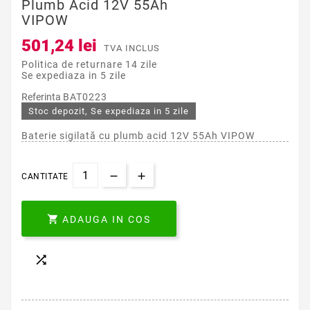
Plumb Acid 12V 55Ah
VIPOW
501,24 lei
TVA INCLUS
Politica de returnare 14 zile
Se expediaza in 5 zile
Referinta
BAT0223
Stoc depozit, Se expediaza in 5 zile
Baterie sigilată cu plumb acid 12V 55Ah VIPOW
CANTITATE

ADAUGA IN COS
