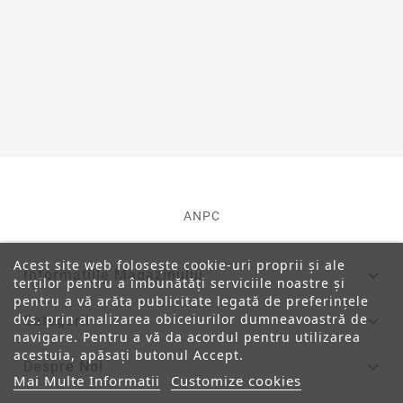
ANPC
Acest site web folosește cookie-uri proprii și ale

Informatiile Magazinului
terților pentru a îmbunătăți serviciile noastre și
pentru a vă arăta publicitate legată de preferințele
dvs. prin analizarea obiceiurilor dumneavoastră de

Categorii
navigare. Pentru a vă da acordul pentru utilizarea
acestuia, apăsați butonul Accept.

Despre Noi
Mai Multe Informatii
Customize cookies