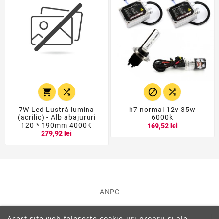




7W Led Lustră lumina
h7 normal 12v 35w
(acrilic) - Alb abajururi
6000k
120 * 190mm 4000K
169,52 lei
279,92 lei
ANPC
Acest site web folosește cookie-uri proprii și ale