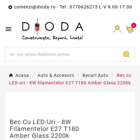
comenzi@dioda.ro
- Tel : 0770626215 L-V 9.00-17.00

0

Acasa
Auto & Accesorii
Becuri Auto
Bec cu
LED-uri - 8W filamentelor E27 T180 Amber Glass 2200k
Bec Cu LED-Uri - 8W
Filamentelor E27 T180
Amber Glass 2200k