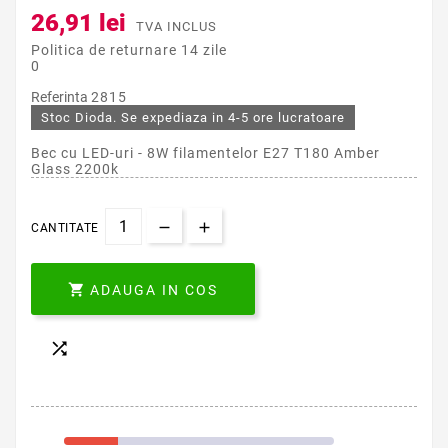
26,91 lei
TVA INCLUS
Politica de returnare 14 zile
0
Referinta
2815
Stoc Dioda. Se expediaza in 4-5 ore lucratoare
Bec cu LED-uri - 8W filamentelor E27 T180 Amber
Glass 2200k
CANTITATE

ADAUGA IN COS
