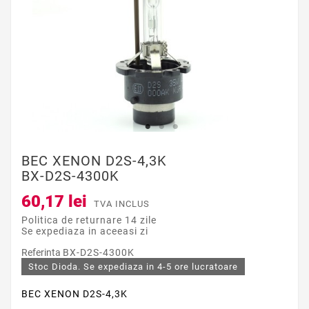
BEC XENON D2S-4,3K
BX-D2S-4300K
60,17 lei
TVA INCLUS
Politica de returnare 14 zile
Se expediaza in aceeasi zi
Referinta
BX-D2S-4300K
Stoc Dioda. Se expediaza in 4-5 ore lucratoare
BEC XENON D2S-4,3K