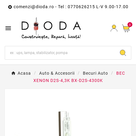
comenzi@dioda.ro
- Tel : 0770626215 L-V 9.00-17.00

0

Acasa
Auto & Accesorii
Becuri Auto
BEC
XENON D2S-4,3K BX-D2S-4300K