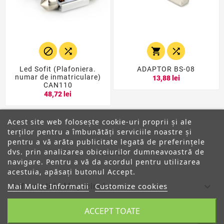




Led Sofit (Plafoniera.
ADAPTOR BS-08
numar de inmatriculare)
13,88 lei
CAN110
48,72 lei
Acest site web folosește cookie-uri proprii și ale
terților pentru a îmbunătăți serviciile noastre și
pentru a vă arăta publicitate legată de preferințele
dvs. prin analizarea obiceiurilor dumneavoastră de
ANPC
navigare. Pentru a vă da acordul pentru utilizarea
acestuia, apăsați butonul Accept.
Mai Multe Informatii
Customize cookies

Informatiile Magazinului
ACCEPT TOATE

Categorii