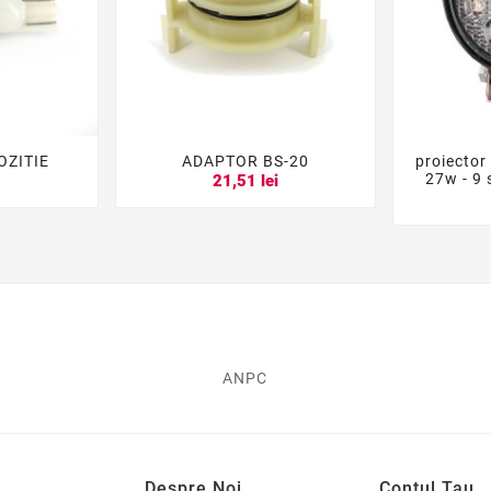
OZITIE
ADAPTOR BS-20
proiector 





27w - 9 
i
21,51 lei
ANPC
Despre Noi
Contul Tau