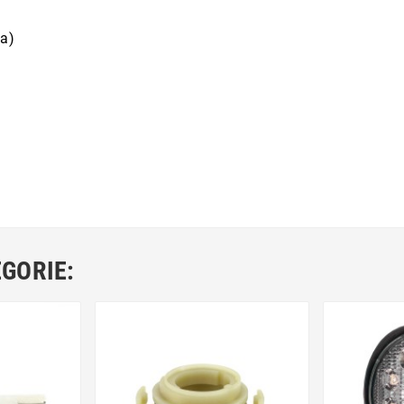
la)
EGORIE: