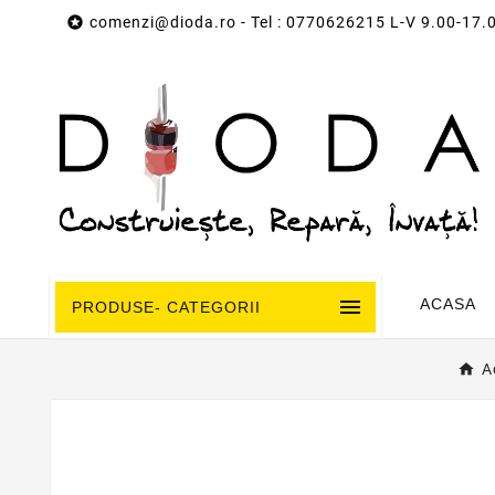

comenzi@dioda.ro
- Tel : 0770626215 L-V 9.00-17.

ACASA
PRODUSE- CATEGORII
A