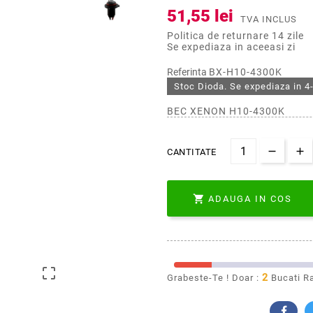
51,55 lei
TVA INCLUS
Politica de returnare 14 zile
Se expediaza in aceeasi zi
Referinta
BX-H10-4300K
Stoc Dioda. Se expediaza in 4-
BEC XENON H10-4300K
CANTITATE

ADAUGA IN COS

2
Grabeste-Te ! Doar :
Bucati R