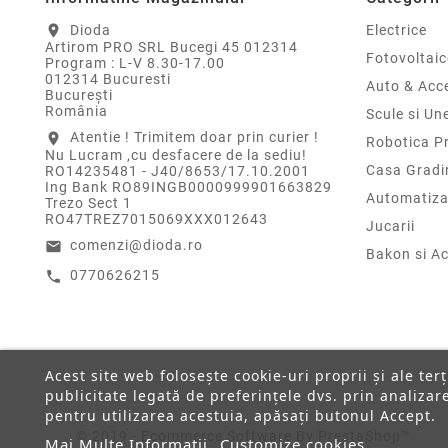
Dioda
Electrice
location_on
Artirom PRO SRL Bucegi 45 012314
Fotovoltaic
Program : L-V 8.30-17.00
012314 Bucuresti
Auto & Acce
Bucureşti
România
Scule si Un
Atentie ! Trimitem doar prin curier !
location_on
Robotica P
Nu Lucram ,cu desfacere de la sediu!
Casa Gradi
RO14235481 - J40/8653/17.10.2001
Ing Bank RO89INGB0000999901663829
Automatiza
Trezo Sect 1
RO47TREZ7015069XXX012643
Jucarii
comenzi@dioda.ro
email
Bakon si Ac
0770626215
call
Acest site web folosește cookie-uri proprii și ale ter
publicitate legată de preferințele dvs. prin analiza
pentru utilizarea acestuia, apăsați butonul Accept.
© 2019 - Ecommerce Software By PrestaShop™
Mai Multe Informatii
Customize cookies