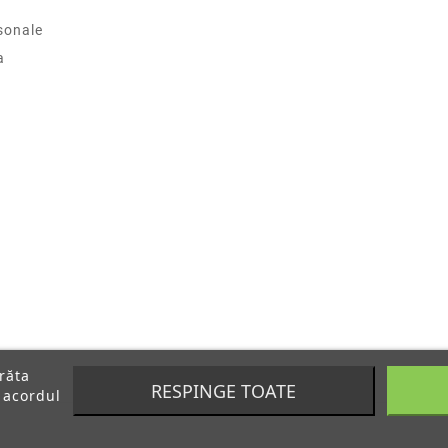
sonale
a
arăta
RESPINGE TOATE
 acordul