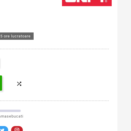
5 ore lucratoare

amasebucati