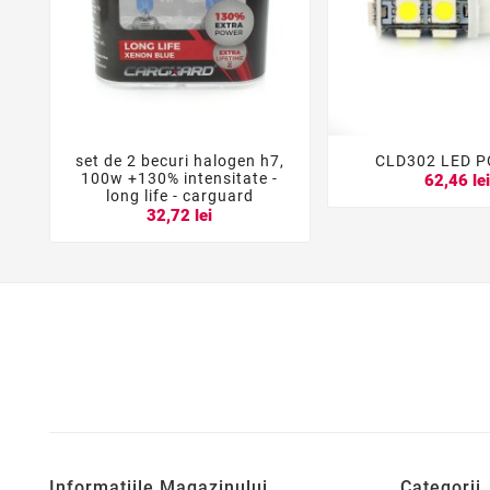
set de 2 becuri halogen h7,
CLD302 LED P





100w +130% intensitate -
62,46 le
long life - carguard
32,72 lei
Informatiile Magazinului
Categorii