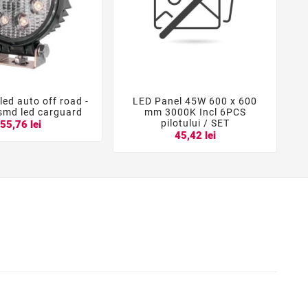
led auto off road -
LED Panel 45W 600 x 600





smd led carguard
mm 3000K Incl 6PCS
pilotului / SET
55,76 lei
45,42 lei