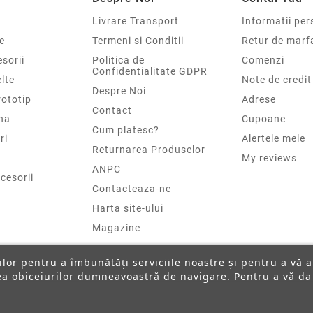
Livrare Transport
Informatii per
e
Termeni si Conditii
Retur de marf
sorii
Politica de
Comenzi
Confidentialitate GDPR
elte
Note de credit
Despre Noi
rototip
Adrese
Contact
na
Cupoane
Cum platesc?
ri
Alertele mele
Returnarea Produselor
My reviews
ANPC
cesorii
Contacteaza-ne
Harta site-ului
Magazine
ților pentru a îmbunătăți serviciile noastre și pentru a vă 
rea obiceiurilor dumneavoastră de navigare. Pentru a vă da