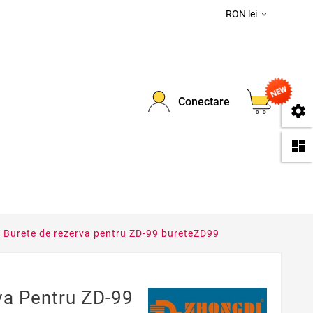
RON lei

0
Conectare
se
da
Burete de rezerva pentru ZD-99 bureteZD99
va Pentru ZD-99