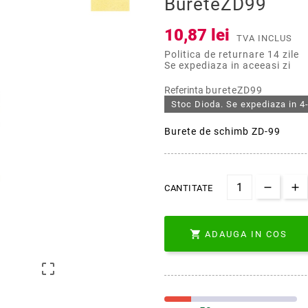
BureteZD99
10,87 lei
TVA INCLUS
Politica de returnare 14 zile
Se expediaza in aceeasi zi
Referinta
bureteZD99
Stoc Dioda. Se expediaza in 4-
Burete de schimb ZD-99
CANTITATE

ADAUGA IN COS
