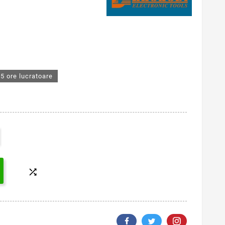
5 ore lucratoare
