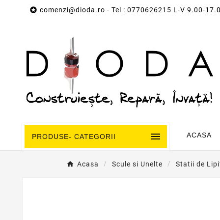

comenzi@dioda.ro
- Tel : 0770626215 L-V 9.00-17.

ACASA
PRODUSE- CATEGORII
Acasa
Scule si Unelte
Statii de Lip