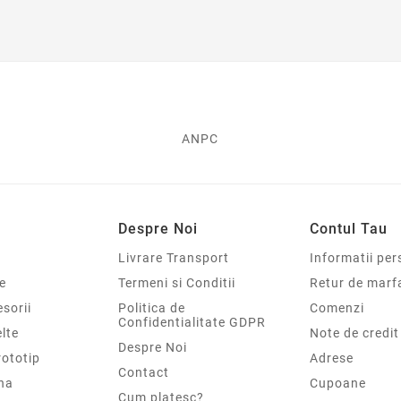
ANPC
Despre Noi
Contul Tau
Livrare Transport
Informatii per
e
Termeni si Conditii
Retur de marf
sorii
Politica de
Comenzi
Confidentialitate GDPR
elte
Note de credit
Despre Noi
rototip
Adrese
Contact
na
Cupoane
Cum platesc?