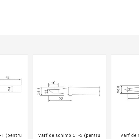
-1 (pentru
Varf de schimb C1-3 (pentru
Varf de 