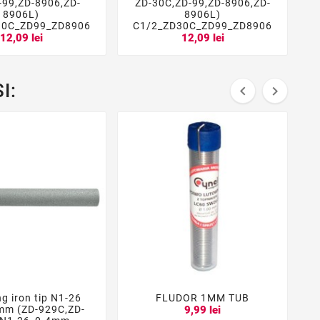





-99,ZD-8906,ZD-
ZD-30C,ZD-99,ZD-8906,ZD-
8906L)
8906L)
30C_ZD99_ZD8906
C1/2_ZD30C_ZD99_ZD8906
12,09 lei
12,09 lei
I:


ng iron tip N1-26
FLUDOR 1MM TUB





mm (ZD-929C,ZD-
9,99 lei