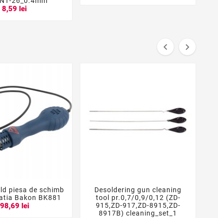
 N1-26_0.4mm
8,59 lei


ald piesa de schimb
Desoldering gun cleaning
F





tatia Bakon BK881
tool pr.0,7/0,9/0,12 (ZD-
915,ZD-917,ZD-8915,ZD-
Z
98,69 lei
8917B) cleaning_set_1