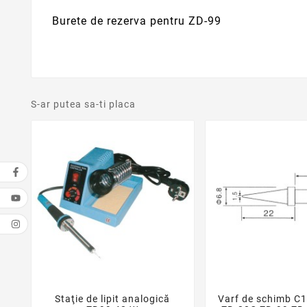
Burete de rezerva pentru ZD-99
S-ar putea sa-ti placa
Staţie de lipit analogică
Varf de schimb C1