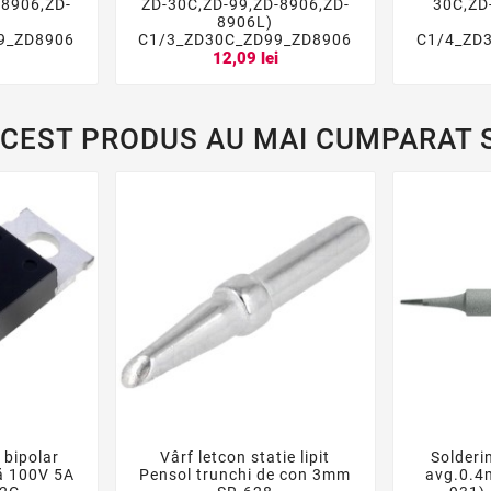





-8906,ZD-
ZD-30C,ZD-99,ZD-8906,ZD-
30C,ZD
8906L)
9_ZD8906
C1/3_ZD30C_ZD99_ZD8906
C1/4_ZD
i
12,09 lei
ACEST PRODUS AU MAI CUMPARAT S
 bipolar
Vârf letcon statie lipit
Solderi





dă 100V 5A
Pensol trunchi de con 3mm
avg.0.4