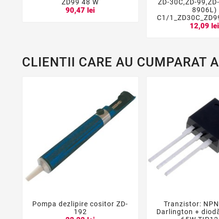





ZD99 48 W
ZD-30C,ZD-99,ZD
8906L)
90,47 lei
C1/1_ZD30C_ZD9
12,09 le
CLIENTII CARE AU CUMPARAT 
Pompa dezlipire cositor ZD-
Tranzistor: NPN





192
Darlington + dio