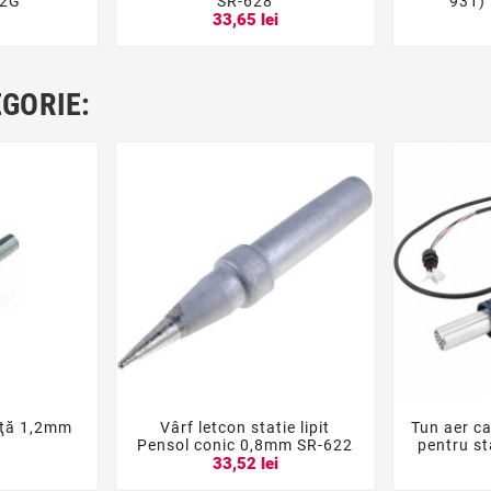
22G
SR-628
931)
33,65 lei
EGORIE:
iţă 1,2mm
Vârf letcon statie lipit
Tun aer c





2
Pensol conic 0,8mm SR-622
pentru s
i
33,52 lei