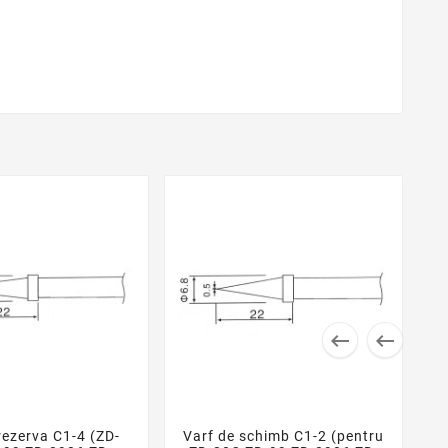


rezerva C1-4 (ZD-
Varf de schimb C1-2 (pentru