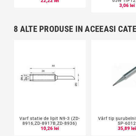
65W TIP1
22,22 lei
3,06 lei
8 ALTE PRODUSE IN ACEEASI CAT
Varf statie de lipit N9-3 (ZD-
Vârf tip şurubeln





8916,ZD-8917B,ZD-8936)
SP-601
10,26 lei
35,89 le