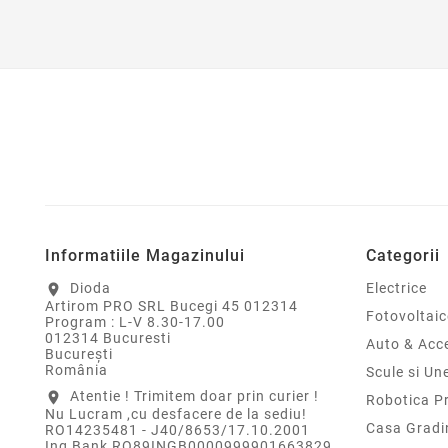
Informatiile Magazinului
Categorii
Dioda
Electrice
location_on
Artirom PRO SRL Bucegi 45 012314
Fotovoltaic
Program : L-V 8.30-17.00
012314 Bucuresti
Auto & Acce
Bucureşti
România
Scule si Un
Atentie ! Trimitem doar prin curier !
location_on
Robotica P
Nu Lucram ,cu desfacere de la sediu!
Casa Gradi
RO14235481 - J40/8653/17.10.2001
Ing Bank RO89INGB0000999901663829