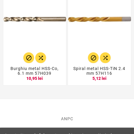




Burghiu metal HSS-Co,
Spiral metal HSS-TiN 2.4
6.1 mm 57H039
mm 57H116
10,95 lei
5,12 lei
ANPC