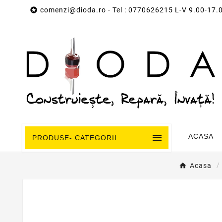

comenzi@dioda.ro
- Tel : 0770626215 L-V 9.00-17.

ACASA
PRODUSE- CATEGORII
Acasa