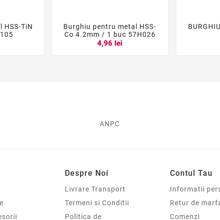
al HSS-TiN
Burghiu pentru metal HSS-
BURGHIU





H105
Co 4.2mm / 1 buc 57H026
4,96 lei
ANPC
Despre Noi
Contul Tau
Livrare Transport
Informatii per
e
Termeni si Conditii
Retur de marf
sorii
Politica de
Comenzi