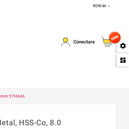
RON lei

0
Conectare
se
da
.0 mm 57H046
etal, HSS-Co, 8.0