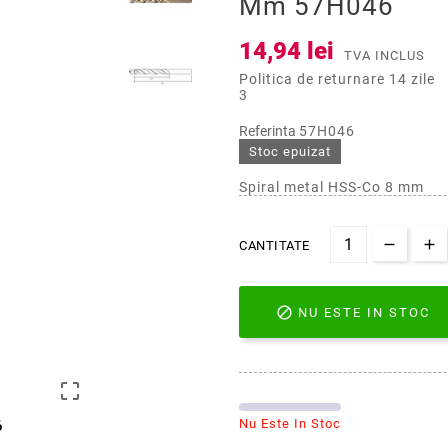
Mm 57H046
14,94 lei
TVA INCLUS
Politica de returnare 14 zile
3
Referinta
57H046
Stoc epuizat
Spiral metal HSS-Co 8 mm
CANTITATE

NU ESTE IN STOC

Nu Este In Stoc
6