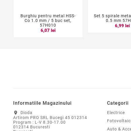
Burghiu pentru metal HSS-
Set 5 spirale met





Co 1.0 mm / 5 buc set,
0.5 mm 57
57H010
6,99 lei
6,07 lei
Informatiile Magazinului
Categorii
Dioda
Electrice
location_on
Artirom PRO SRL Bucegi 45 012314
Fotovoltaic
Program : L-V 8.30-17.00
012314 Bucuresti
Auto & Acce