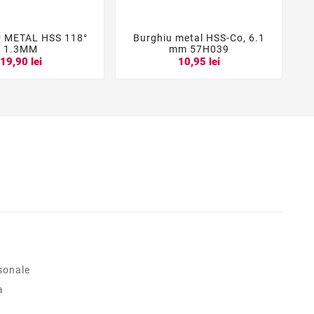
 METAL HSS 118°
Burghiu metal HSS-Co, 6.1





1.3MM
mm 57H039
19,90 lei
10,95 lei
sonale
a