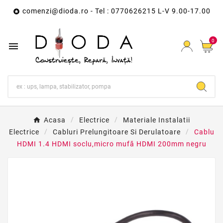
comenzi@dioda.ro
- Tel : 0770626215 L-V 9.00-17.00

0

Acasa
Electrice
Materiale Instalatii
Electrice
Cabluri Prelungitoare Si Derulatoare
Cablu
HDMI 1.4 HDMI soclu,micro mufă HDMI 200mm negru