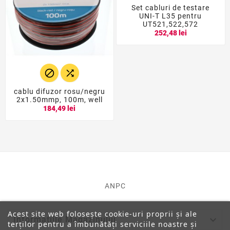
Set cabluri de testare
UNI-T L35 pentru
UT521,522,572
252,48 lei


cablu difuzor rosu/negru
2x1.50mmp, 100m, well
184,49 lei
ANPC
Acest site web folosește cookie-uri proprii și ale

Informatiile Magazinului
terților pentru a îmbunătăți serviciile noastre și