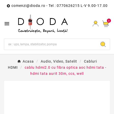
comenzi@dioda.ro
- Tel : 0770626215 L-V 9.00-17.00

0

Acasa
Audio, Video, Satelit
Cabluri
HDMI
cablu hdmi2.0 cu fibra optica aoc hdmi tata -
hdmi tata aurit 30m, ccs, well