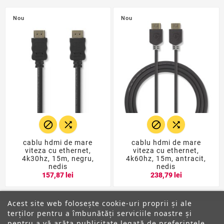
Nou
Nou




cablu hdmi de mare
cablu hdmi de mare
viteza cu ethernet,
viteza cu ethernet,
4k30hz, 15m, negru,
4k60hz, 15m, antracit,
nedis
nedis
157,87 lei
238,79 lei
Acest site web folosește cookie-uri proprii și ale
terților pentru a îmbunătăți serviciile noastre și
pentru a vă arăta publicitate legată de preferințele