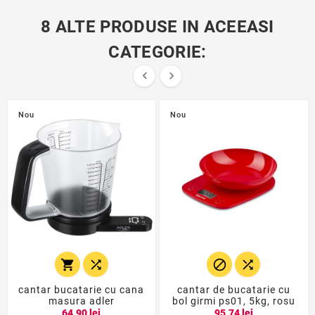
8 ALTE PRODUSE IN ACEEASI
CATEGORIE:


Nou
Nou




cantar bucatarie cu cana
cantar de bucatarie cu
masura adler
bol girmi ps01, 5kg, rosu
64,90 lei
95,74 lei