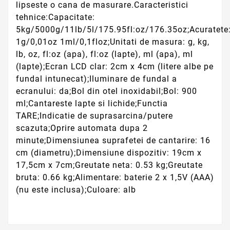
lipseste o cana de masurare.Caracteristici
tehnice:Capacitate:
5kg/5000g/11lb/5l/175.95fl:oz/176.35oz;Acuratete
1g/0,01oz 1ml/0,1floz;Unitati de masura: g, kg,
lb, oz, fl:oz (apa), fl:oz (lapte), ml (apa), ml
(lapte);Ecran LCD clar: 2cm x 4cm (litere albe pe
fundal intunecat);Iluminare de fundal a
ecranului: da;Bol din otel inoxidabil;Bol: 900
ml;Cantareste lapte si lichide;Functia
TARE;Indicatie de suprasarcina/putere
scazuta;Oprire automata dupa 2
minute;Dimensiunea suprafetei de cantarire: 16
cm (diametru);Dimensiune dispozitiv: 19cm x
17,5cm x 7cm;Greutate neta: 0.53 kg;Greutate
bruta: 0.66 kg;Alimentare: baterie 2 x 1,5V (AAA)
(nu este inclusa);Culoare: alb