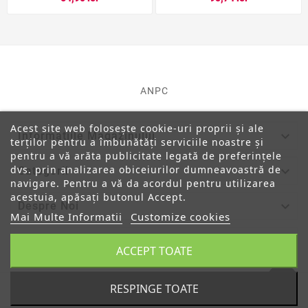
ANPC
Acest site web folosește cookie-uri proprii și ale

Informatiile Magazinului
terților pentru a îmbunătăți serviciile noastre și
pentru a vă arăta publicitate legată de preferințele
dvs. prin analizarea obiceiurilor dumneavoastră de

Categorii
navigare. Pentru a vă da acordul pentru utilizarea
acestuia, apăsați butonul Accept.

Despre Noi
Mai Multe Informatii
Customize cookies

Contul Tau
ACCEPT TOATE
RESPINGE TOATE
© 2019 - Ecommerce Software By PrestaShop™