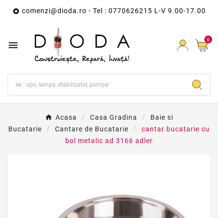
comenzi@dioda.ro
- Tel : 0770626215 L-V 9.00-17.00

0

Acasa
Casa Gradina
Baie si
Bucatarie
Cantare de Bucatarie
cantar bucatarie cu
bol metalic ad 3166 adler