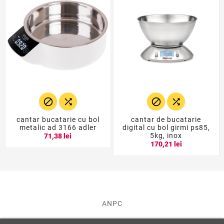




cantar bucatarie cu bol
cantar de bucatarie
metalic ad 3166 adler
digital cu bol girmi ps85,
5kg, inox
71,38 lei
170,21 lei
ANPC