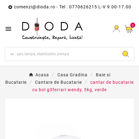
comenzi@dioda.ro
- Tel : 0770626215 L-V 9.00-17.00

0

Acasa
Casa Gradina
Baie si
Bucatarie
Cantare de Bucatarie
cantar de bucatarie
cu bol g3ferrari wendy, 5kg, verde