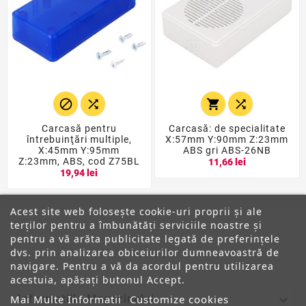




Carcasă pentru
Carcasă: de specialitate
întrebuinţări multiple,
X:57mm Y:90mm Z:23mm
X:45mm Y:95mm
ABS gri ABS-26NB
Z:23mm, ABS, cod Z75BL
11,66 lei
19,94 lei
Acest site web folosește cookie-uri proprii și ale
terților pentru a îmbunătăți serviciile noastre și
pentru a vă arăta publicitate legată de preferințele
dvs. prin analizarea obiceiurilor dumneavoastră de
ANPC
navigare. Pentru a vă da acordul pentru utilizarea
acestuia, apăsați butonul Accept.

Informatiile Magazinului
Mai Multe Informatii
Customize cookies