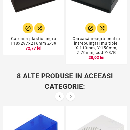




Carcasa plastic negru
Carcasă neagră pentru
118x297x216mm Z-39
întrebuinţări multiple,
X:110mm, Y:150mm,
72,77 lei
Z:70mm, cod Z-3/B
28,02 lei
8 ALTE PRODUSE IN ACEEASI
CATEGORIE:

