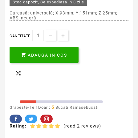
Stoc depozit, Se expediaza in 3 zile
Carcasă: universală; X:93mm; Y:151mm; Z:25mm;
ABS; neagră
CANTITATE

ADAUGA IN COS

6
Grabeste-Te ! Doar :
Bucati Ramasebucati
Rating:
(read 2 reviews)