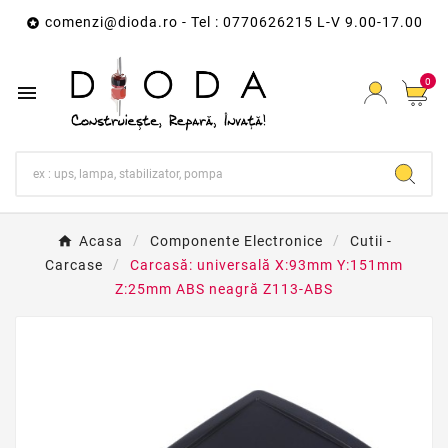
comenzi@dioda.ro
- Tel : 0770626215 L-V 9.00-17.00

0

Acasa
Componente Electronice
Cutii -
Carcase
Carcasă: universală X:93mm Y:151mm
Z:25mm ABS neagră Z113-ABS