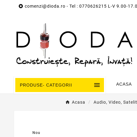

comenzi@dioda.ro
- Tel : 0770626215 L-V 9.00-17.

ACASA
PRODUSE- CATEGORII
Acasa
Audio, Video, Sateli
Nou