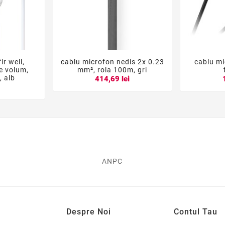
ir well,
cablu microfon nedis 2x 0.23
cablu mi





e volum,
mm², rola 100m, gri
, alb
414,69 lei
i
ANPC
Despre Noi
Contul Tau