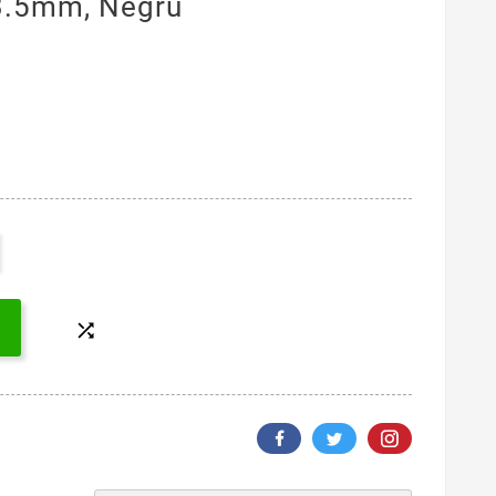
 3.5mm, Negru
G
