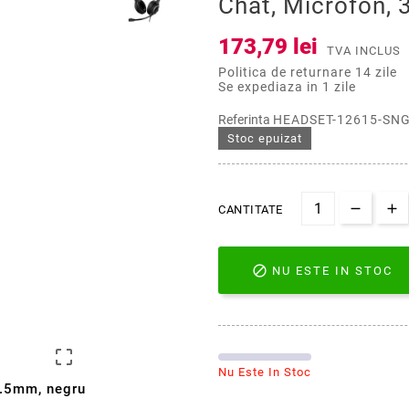
Chat, Microfon,
173,79 lei
TVA INCLUS
Politica de returnare 14 zile
Se expediaza in 1 zile
Referinta
HEADSET-12615-SN
Stoc epuizat
CANTITATE

NU ESTE IN STOC

Nu Este In Stoc
3.5mm, negru