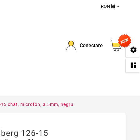
RON lei

0
Conectare
se
da
-15 chat, microfon, 3.5mm, negru
dberg 126-15