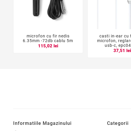
microfon cu fir nedis
casti in-ear cu f





6.35mm -72db cablu 5m
microfon, reglar
usb-c, epc04
115,02 lei
37,51 le
Informatiile Magazinului
Categorii