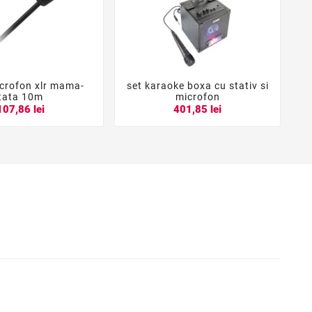
crofon xlr mama-
set karaoke boxa cu stativ si





tata 10m
microfon
107,86 lei
401,85 lei