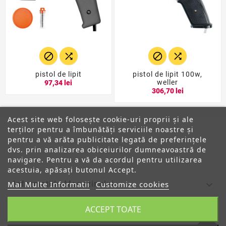




pistol de lipit
pistol de lipit 100w,
weller
97,34 lei
306,70 lei
Acest site web folosește cookie-uri proprii și ale
terților pentru a îmbunătăți serviciile noastre și
pentru a vă arăta publicitate legată de preferințele
dvs. prin analizarea obiceiurilor dumneavoastră de
ANPC
navigare. Pentru a vă da acordul pentru utilizarea
acestuia, apăsați butonul Accept.

Mai Multe Informatii
Customize cookies
Informatiile Magazinului
ACCEPT TOATE

Categorii