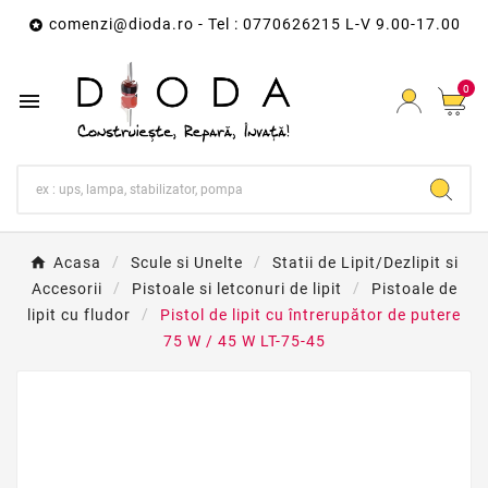
comenzi@dioda.ro
- Tel : 0770626215 L-V 9.00-17.00

0

Acasa
Scule si Unelte
Statii de Lipit/Dezlipit si
Accesorii
Pistoale si letconuri de lipit
Pistoale de
lipit cu fludor
Pistol de lipit cu întrerupător de putere
75 W / 45 W LT-75-45