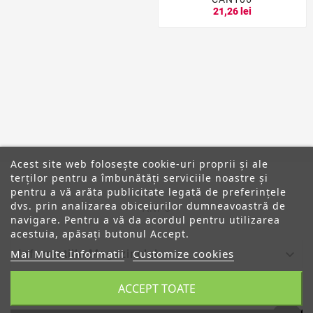
21,26 lei
Acest site web folosește cookie-uri proprii și ale
terților pentru a îmbunătăți serviciile noastre și
pentru a vă arăta publicitate legată de preferințele
dvs. prin analizarea obiceiurilor dumneavoastră de
ANPC
navigare. Pentru a vă da acordul pentru utilizarea
acestuia, apăsați butonul Accept.
Mai Multe Informatii
Customize cookies

Informatiile Magazinului
ACCEPT TOATE

Categorii