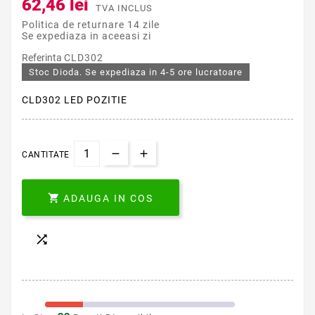
62,46 lei
TVA INCLUS
Politica de returnare 14 zile
Se expediaza in aceeasi zi
Referinta
CLD302
Stoc Dioda. Se expediaza in 4-5 ore lucratoare
CLD302 LED POZITIE
CANTITATE

ADAUGA IN COS
