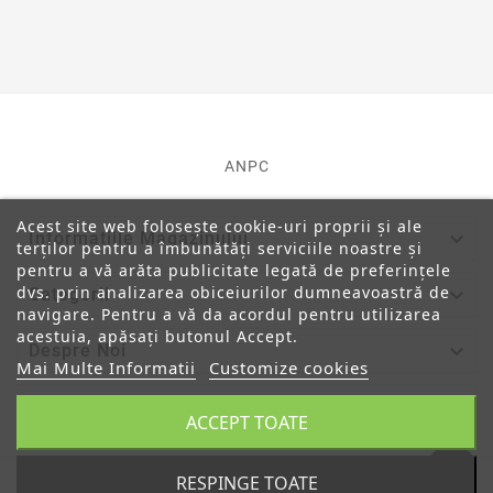
ANPC
Acest site web folosește cookie-uri proprii și ale

Informatiile Magazinului
terților pentru a îmbunătăți serviciile noastre și
pentru a vă arăta publicitate legată de preferințele
dvs. prin analizarea obiceiurilor dumneavoastră de

Categorii
navigare. Pentru a vă da acordul pentru utilizarea
acestuia, apăsați butonul Accept.

Despre Noi
Mai Multe Informatii
Customize cookies

Contul Tau
ACCEPT TOATE
RESPINGE TOATE
© 2019 - Ecommerce Software By PrestaShop™