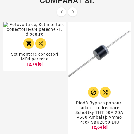
CUMPARAT SI:




Set montare conectori
MC4 pereche
12,74 lei


Diodă Bypass panouri
solare : redresoare
Schottky THT 50V 20A
P600 Ambalaj: Ammo
Pack SBX2050-DIO
12,64 lei