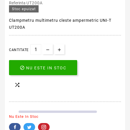
Referinta
UT200A
Stoc epuizat
Clampmetru multimetru cleste ampermetric UNI-T
UT200A
CANTITATE

NU ESTE IN STOC

Nu Este In Stoc