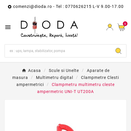
comenzi@dioda.ro
- Tel : 0770626215 L-V 9.00-17.00

0

Acasa
Scule si Unelte
Aparate de
masura
Multimetru digital
Clampmetre Clesti
ampermetrici
Clampmetru multimetru cleste
ampermetric UNI-T UT200A