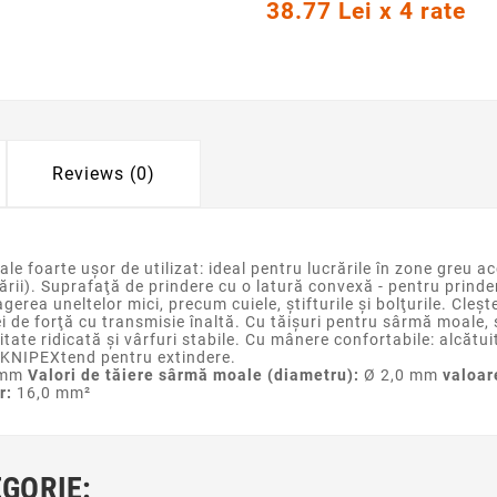
38.77 Lei x 4 rate
Reviews (0)
uale foarte uşor de utilizat: ideal pentru lucrările în zone greu a
ării). Suprafaţă de prindere cu o latură convexă - pentru prinder
gerea uneltelor mici, precum cuiele, ştifturile şi bolţurile. Cleş
ţiei de forţă cu transmisie înaltă. Cu tăișuri pentru sârmă moale,
litate ridicată şi vârfuri stabile. Cu mânere confortabile: alcăt
e KNIPEXtend pentru extindere.
 mm
Valori de tăiere sârmă moale (diametru):
Ø 2,0 mm
valoar
ar:
16,0 mm²
EGORIE: