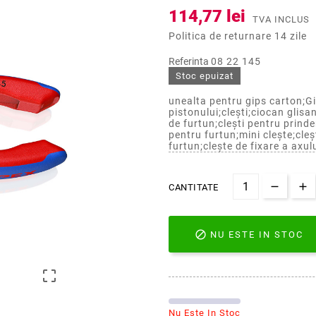
114,77 lei
TVA INCLUS
Politica de returnare 14 zile
Referinta
08 22 145
Stoc epuizat
unealta pentru gips carton;Gi
pistonului;clești;ciocan glisa
de furtun;clești pentru prind
pentru furtun;mini clește;cleș
furtun;clește de fixare a axul
CANTITATE

NU ESTE IN STOC

Nu Este In Stoc