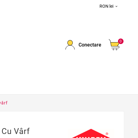
RON lei

0
Conectare
vârf
 Cu Vârf