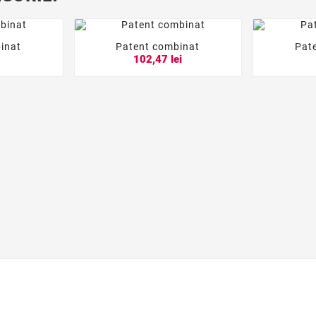
inat
Patent combinat
Pat





i
102,47 lei