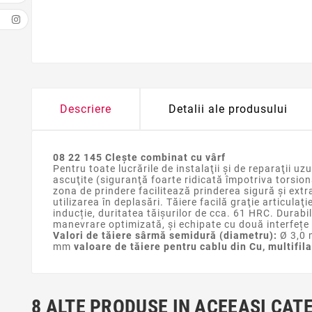
Descriere
Detalii ale produsului
08 22 145 Cleşte combinat cu vârf
Pentru toate lucrările de instalaţii şi de reparaţii uz
ascuţite (siguranţă foarte ridicată împotriva torsion
zona de prindere facilitează prinderea sigură şi extra
utilizarea în deplasări. Tăiere facilă graţie articula
inducție, duritatea tăișurilor de cca. 61 HRC. Durabi
manevrare optimizată, și echipate cu două interfeț
Valori de tăiere sârmă semidură (diametru):
Ø 3,0
mm
valoare de tăiere pentru cablu din Cu, multifil
8 ALTE PRODUSE IN ACEEASI CAT