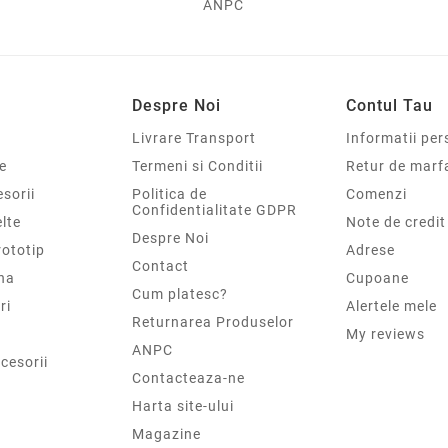
ANPC
Despre Noi
Contul Tau
Livrare Transport
Informatii per
e
Termeni si Conditii
Retur de marf
sorii
Politica de
Comenzi
Confidentialitate GDPR
elte
Note de credit
Despre Noi
rototip
Adrese
Contact
na
Cupoane
Cum platesc?
ri
Alertele mele
Returnarea Produselor
My reviews
ANPC
cesorii
Contacteaza-ne
Harta site-ului
Magazine