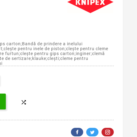
ps carton;Bandă de prindere a inelului
nt;clește pentru inele de piston;clește pentru cleme
ere furtun;clește pentru gips carton;inginer;clemă
te de sertizare;klauke;clești;cleme pentru
ui
