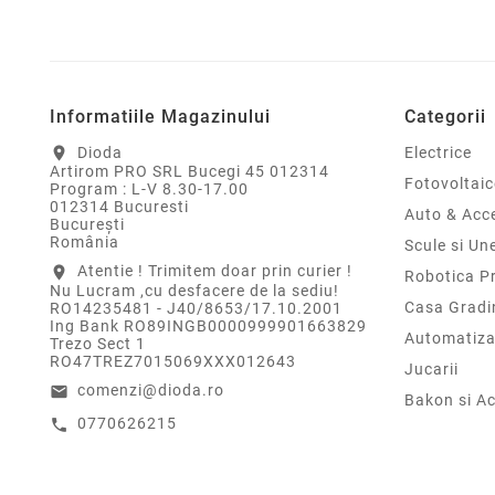
Informatiile Magazinului
Categorii
Dioda
Electrice
location_on
Artirom PRO SRL Bucegi 45 012314
Fotovoltaic
Program : L-V 8.30-17.00
012314 Bucuresti
Auto & Acce
Bucureşti
România
Scule si Un
Atentie ! Trimitem doar prin curier !
location_on
Robotica P
Nu Lucram ,cu desfacere de la sediu!
Casa Gradi
RO14235481 - J40/8653/17.10.2001
Ing Bank RO89INGB0000999901663829
Automatiza
Trezo Sect 1
RO47TREZ7015069XXX012643
Jucarii
comenzi@dioda.ro
email
Bakon si Ac
0770626215
call