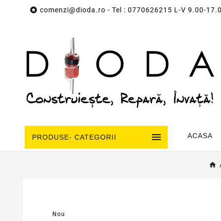

comenzi@dioda.ro
- Tel : 0770626215 L-V 9.00-17.

ACASA
PRODUSE- CATEGORII
Nou