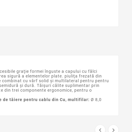
ccesibile graţie formei înguste a capului cu fălci
ea sigură a elementelor plate. piuliţa frezată din
te combinat cu vârf solid şi multilateral pentru pentru
 semidură și dură. Tăișuri călite suplimentar prin
uite din trei componente ergonomice, pentru o
e de tăiere pentru cablu din Cu, multifilar:
Ø 8,0

