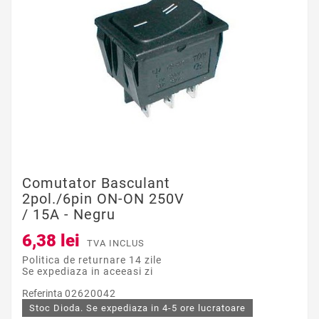
Comutator Basculant
2pol./6pin ON-ON 250V
/ 15A - Negru
6,38 lei
TVA INCLUS
Politica de returnare 14 zile
Se expediaza in aceeasi zi
Referinta
02620042
Stoc Dioda. Se expediaza in 4-5 ore lucratoare