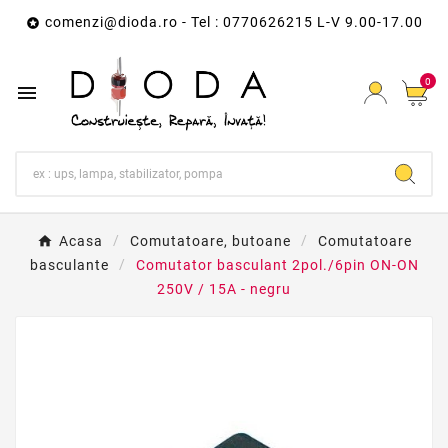
comenzi@dioda.ro
- Tel : 0770626215 L-V 9.00-17.00

0

Acasa
Comutatoare, butoane
Comutatoare
basculante
Comutator basculant 2pol./6pin ON-ON
250V / 15A - negru