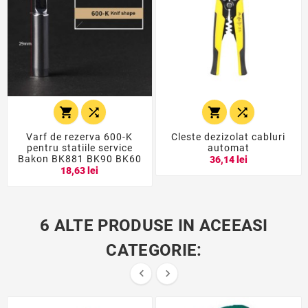




Varf de rezerva 600-K
Cleste dezizolat cabluri
pentru statiile service
automat
Bakon BK881 BK90 BK60
36,14 lei
18,63 lei
6 ALTE PRODUSE IN ACEEASI
CATEGORIE:

