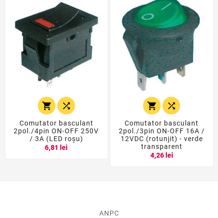




Comutator basculant
Comutator basculant
2pol./4pin ON-OFF 250V
2pol./3pin ON-OFF 16A /
/ 3A (LED roșu)
12VDC (rotunjit) - verde
transparent
6,81 lei
4,26 lei
ANPC