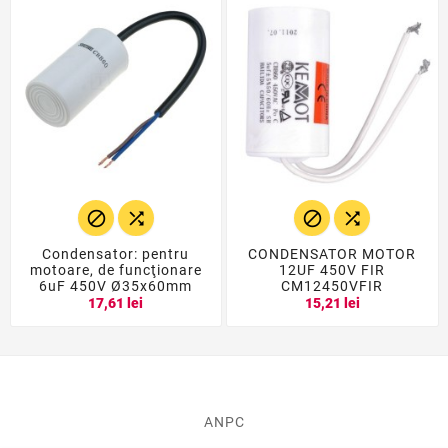




Condensator: pentru
CONDENSATOR MOTOR
motoare, de funcţionare
12UF 450V FIR
6uF 450V Ø35x60mm
CM12450VFIR
17,61 lei
15,21 lei
ANPC