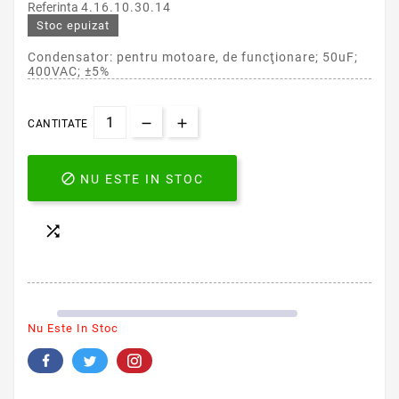
Referinta
4.16.10.30.14
Stoc epuizat
Condensator: pentru motoare, de funcţionare; 50uF;
400VAC; ±5%
CANTITATE

NU ESTE IN STOC

Nu Este In Stoc