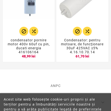




condensator pornire
Condensator: pentru
motor 400v 60uf cu pin,
motoare, de funcţionare
ducati energia
30uF 425VAC ±5%
416106164
4.16.10.70.14
48,99 lei
61,70 lei
ANPC
Acest site web folosește cookie-uri proprii și ale

Informatiile Magazinului
terților pentru a îmbunătăți serviciile noastre și
pentru a vă arăta publicitate legată de preferințele