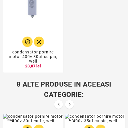


condensator pornire
motor 400v 30uf cu pin,
well
23,07 lei
8 ALTE PRODUSE IN ACEEASI
CATEGORIE:


Nou
Nou