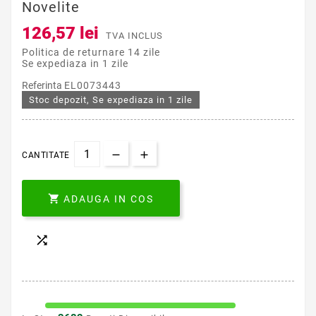
Novelite
126,57 lei
TVA INCLUS
Politica de returnare 14 zile
Se expediaza in 1 zile
Referinta
EL0073443
Stoc depozit, Se expediaza in 1 zile
CANTITATE

ADAUGA IN COS
