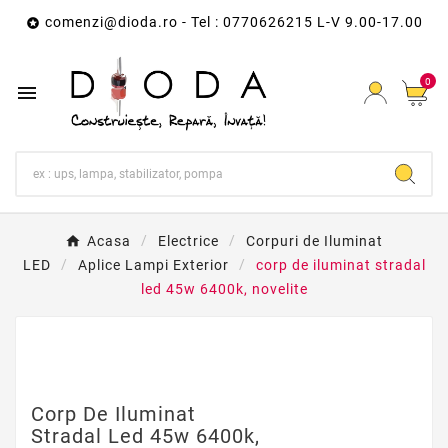
comenzi@dioda.ro
- Tel : 0770626215 L-V 9.00-17.00

0

Acasa
Electrice
Corpuri de Iluminat
LED
Aplice Lampi Exterior
corp de iluminat stradal
led 45w 6400k, novelite
Corp De Iluminat
Stradal Led 45w 6400k,