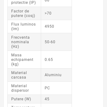
66
protectie (IP)
Factor de
>70
putere (cosj)
Flux luminos
4950
(lm)
Frecventa
nominala
50-60
(Hz)
Masa
echipament
0.65
(kg)
Material
Aluminiu
carcasa
Material
PC
dispersor
Putere (W)
45