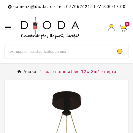
comenzi@dioda.ro
- Tel : 0770626215 L-V 9.00-17.00

0

Acasa
corp iluminat led 12w 3in1 - negru