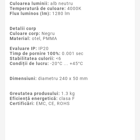
Culoarea luminii:
alb neutru
Temperatură de culoare:
4000K
Flux luminos (lm):
1280 lm
Detalii corp
Culoare corp:
Negru
Material:
otel, PMMA
Evaluare IP:
IP20
Timp de pornire 100%:
0.001 sec
Stabilitatea culorii:
<6
Condiții de lucru:
-20°C ... +45°C
Dimensiuni:
diametru 240 x 50 mm
Greutatea produsului:
1.3 kg
Eficiență energetică:
clasa F
Certificări:
EMC, CE, ROHS