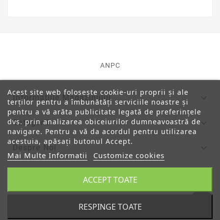
ANPC
Acest site web folosește cookie-uri proprii și ale

Informatiile Magazinului
terților pentru a îmbunătăți serviciile noastre și
pentru a vă arăta publicitate legată de preferințele
dvs. prin analizarea obiceiurilor dumneavoastră de

Categorii
navigare. Pentru a vă da acordul pentru utilizarea
acestuia, apăsați butonul Accept.

Despre Noi
Mai Multe Informatii
Customize cookies

Contul Tau
ACCEPT TOATE
RESPINGE TOATE
© 2019 - Ecommerce Software By PrestaShop™