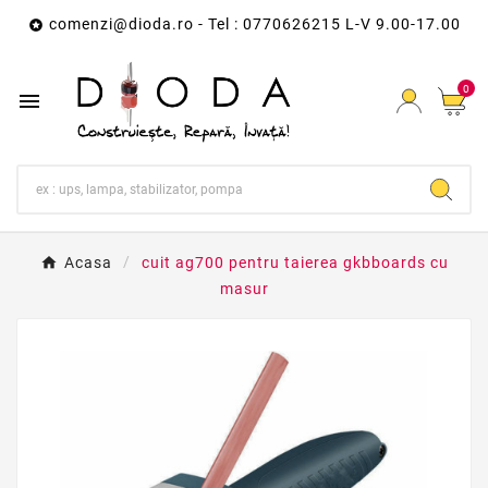
comenzi@dioda.ro
- Tel : 0770626215 L-V 9.00-17.00

0

Acasa
cuit ag700 pentru taierea gkbboards cu
masur